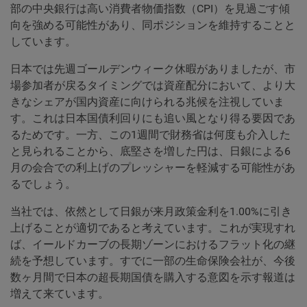
部の中央銀行は高い消費者物価指数（CPI）を見過ごす傾
向を強める可能性があり、同ポジションを維持することと
しています。
日本では先週ゴールデンウィーク休暇がありましたが、市
場参加者が戻るタイミングでは資産配分において、より大
きなシェアが国内資産に向けられる兆候を注視していま
す。これは日本国債利回りにも追い風となり得る要因であ
るためです。一方、この1週間で財務省は何度も介入した
と見られることから、底堅さを増した円は、日銀による6
月の会合での利上げのプレッシャーを軽減する可能性があ
るでしょう。
当社では、依然として日銀が来月政策金利を1.00%に引き
上げることが適切であると考えています。これが実現すれ
ば、イールドカーブの長期ゾーンにおけるフラット化の継
続を予想しています。すでに一部の生命保険会社が、今後
数ヶ月間で日本の超長期国債を購入する意図を示す報道は
増えて来ています。