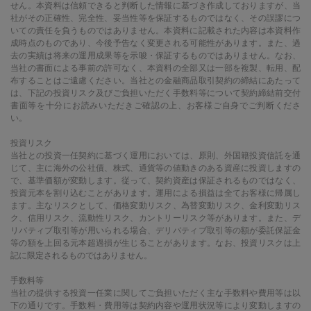
せん。本資料は信頼できると判断した情報に基づき作成しておりますが、当
社がその正確性、完全性、妥当性等を保証するものではなく、その誤謬につ
いての責任を負うものではありません。本資料に記載された内容は本資料作
成時点のものであり、今後予告なく変更される可能性があります。また、過
去の実績は将来の運用成果等を示唆・保証するものではありません。なお、
当社の書面による事前の許可なく、本資料の全部又は一部を複製、転用、配
布することはご遠慮ください。当社との金融商品取引契約の締結にあたって
は、下記の投資リスク及びご負担いただく手数料等について契約締結前交付
書面等を十分にお読みいただきご確認の上、お客様ご自身でご判断くださ
い。
投資リスク
当社との投資一任契約に基づく運用においては、原則、外国籍投資信託を通
じて、主に海外の公社債、株式、通貨等の値動きのある資産に投資しますの
で、基準価額が変動します。従って、契約資産は保証されるものではなく、
投資元本を割り込むことがあります。運用による損益は全てお客様に帰属し
ます。主なリスクとして、価格変動リスク、為替変動リスク、金利変動リス
ク、信用リスク、流動性リスク、カントリーリスク等があります。また、デ
リバティブ取引等が用いられる場合、デリバティブ取引等の額が委託保証金
等の額を上回る元本超過損が生じることがあります。なお、投資リスクは上
記に限定されるものではありません。
手数料等
当社の提供する投資一任業に関してご負担いただく主な手数料や費用等は以
下の通りです。手数料・費用等は契約内容や運用状況等により変動しますの