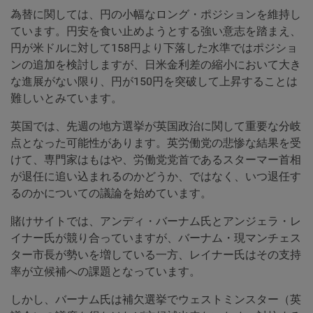
為替に関しては、円の小幅なロング・ポジションを維持し
ています。円安を食い止めようとする強い意志を踏まえ、
円が米ドルに対して158円より下落した水準ではポジショ
ンの追加を検討しますが、日米金利差の縮小において大き
な進展がない限り、円が150円を突破して上昇することは
難しいとみています。
英国では、先週の地方選挙が英国政治に関して重要な分岐
点となった可能性があります。英労働党の悲惨な結果を受
けて、専門家はもはや、労働党党首であるスターマー首相
が退任に追い込まれるのかどうか、ではなく、いつ退任す
るのかについての議論を始めています。
賭けサイトでは、アンディ・バーナム氏とアンジェラ・レ
イナー氏が競り合っていますが、バーナム・現マンチェス
ター市長が勢いを増している一方、レイナー氏はその支持
率が立候補への課題となっています。
しかし、バーナム氏は補欠選挙でウェストミンスター（英