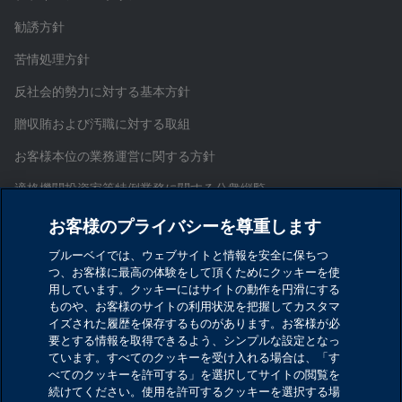
勧誘方針
苦情処理方針
反社会的勢力に対する基本方針
贈収賄および汚職に対する取組
お客様本位の業務運営に関する方針
適格機関投資家等特例業務に関する公衆縦覧
証券取引等監視委員会情報提供窓口
お客様のプライバシーを尊重します
お問い合わせ
ブルーベイでは、ウェブサイトと情報を安全に保ちつ
つ、お客様に最高の体験をして頂くためにクッキーを使
サイトマップ
用しています。クッキーにはサイトの動作を円滑にする
ものや、お客様のサイトの利用状況を把握してカスタマ
Cookieを設定する
イズされた履歴を保存するものがあります。お客様が必
要とする情報を取得できるよう、シンプルな設定となっ
ています。すべてのクッキーを受け入れる場合は、「す
ブルーベイ・アセット・マネジメント・インターナシ
べてのクッキーを許可する」を選択してサイトの閲覧を
ョナル・リミテッド
続けてください。使用を許可するクッキーを選択する場