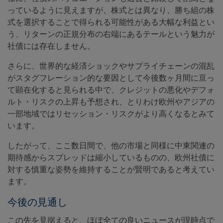
っているように見えますが、株式とは異なり、勝ち組の株
式を選択することで得られる可能性がある大幅な利益とい
う、リターンの正規分布の右端にあるテールという魅力が
社債には存在しません。
さらに、世界的な経済ショックやサプライチェーンの混乱
がスタグフレーション的な要因として今後数ヶ月間に亘っ
て顕在化すると見られる中で、クレジットの悪化やデフォ
ルト・リスクの上昇も予想され、とりわけ欧州やアジアの
一部地域ではリセッション・リスクがより高くなるとみて
います。
したがって、ここ数日間で、他の市場と同様に中東関連の
期待感からスプレッドは縮小しているものの、欧州社債に
対する慎重な姿勢を維持することが賢明であると考えてい
ます。
今後の見通し
この先を見据えると、ほぼ全ての良いニュースが現時点で