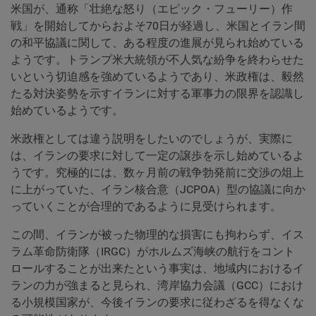
米国が、通称「壮絶な怒り（エピック・フューリー）作
戦」を開始してからおよそ70日が経過し、米国とイラン間
の和平協議に関して、ある程度の進展が見られ始めている
ようです。トランプ米大統領が不人気な紛争を終わらせた
いという切迫感を強めているようであり、米政権は、毅然
たる対決姿勢を示すイランに対する軍事力の限界を認識し
始めているようです。
米政権としては違う説明をしたいのでしょうが、実際に
は、イランの要求に対して一定の譲歩を示し始めているよ
うです。究極的には、数ヶ月前の戦争勃発前に交渉の俎上
に上がっていた、イラン核合意（JCPOA）型の協議に向か
っていくことが合理的であるように見受けられます。
この間、イランが被った物理的な損害にも拘わらず、イス
ラム革命防衛隊（IRGC）がホルムズ海峡の航行をコント
ロールすることが出来たという事実は、地域内におけるイ
ランの力が強まると見られ、湾岸協力会議（GCC）におけ
る小規模国家が、今後イランの要求に従わざるを得なくな