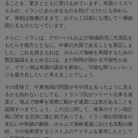
ることを、驚きとともに受け止めています。米国とイスラ
エルが、イランにあらゆるものを投げつけたにも拘わら
ず、体制は無傷のままで、おそらく以前にも増して一層確
固たるものとなっています。
さらに、イランは、グローバルおよび地域経済に大混乱を
もたらす能力とともに、中東の大国であることを実証しま
した。これを踏まえれば、ホルムズ海峡を再開するための
暫定協議をまとめるには、まだ時間が掛かる可能性があ
り、イラン側は米国の譲歩を察知し、可能な限りレバレッ
ジを最大化したいと考えることでしょう。
その意味で、中東地域の問題が今や消え去ったように見え
るかも知れないとしても、トランプ氏がツイート出来る速
度と、地上で物事を実際に動かす速度には差があることを
認識すべきでしょう。この点に関して、将来のイラン核計
画に関する交渉に進む前であっても、イラン側が賠償金の
支払いや制裁の解除、ホルムズ海峡通過における支配の継
続、その他希望するリスト上のアイテムを要求したとして