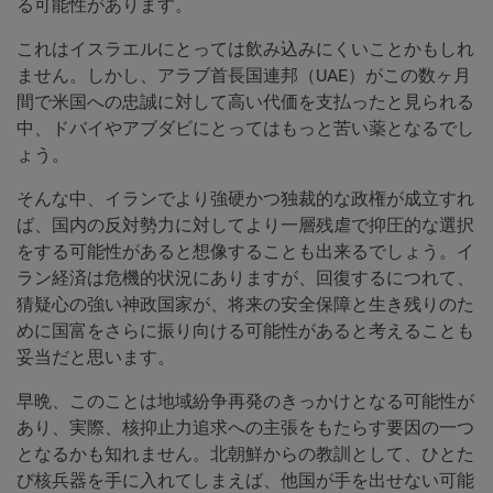
る可能性があります。
これはイスラエルにとっては飲み込みにくいことかもしれ
ません。しかし、アラブ首長国連邦（UAE）がこの数ヶ月
間で米国への忠誠に対して高い代価を支払ったと見られる
中、ドバイやアブダビにとってはもっと苦い薬となるでし
ょう。
そんな中、イランでより強硬かつ独裁的な政権が成立すれ
ば、国内の反対勢力に対してより一層残虐で抑圧的な選択
をする可能性があると想像することも出来るでしょう。イ
ラン経済は危機的状況にありますが、回復するにつれて、
猜疑心の強い神政国家が、将来の安全保障と生き残りのた
めに国富をさらに振り向ける可能性があると考えることも
妥当だと思います。
早晩、このことは地域紛争再発のきっかけとなる可能性が
あり、実際、核抑止力追求への主張をもたらす要因の一つ
となるかも知れません。北朝鮮からの教訓として、ひとた
び核兵器を手に入れてしまえば、他国が手を出せない可能