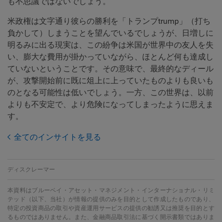
も不思議ではないでしょう。
米政権は文字通り彼らの勝利を「トランプtrump」（打ち
負かして）しまうことを望んでいるでしょうが、日増しに
明るみに出る現実は、この紛争は米国が世界中の友人を失
い、膨大な費用が掛かっていながら、ほとんど何も達成し
ていないということです。その意味で、最終的なディール
が、攻撃開始前に既に俎上に上っていたものよりも良いも
のとなる可能性は低いでしょう。一方、この世界は、以前
よりも不安定で、より危険になってしまったように思えま
す。
全てのインサイトを見る
ディスクレーマー
本資料はブルーベイ・アセット・マネジメント・インターナショナル・リミ
テッド（以下、当社）が情報の提供のみを目的として作成したものであり、
特定の投資商品の取引や資産運用サービスの提供の勧誘又は推奨を目的とす
るものではありません。また、金融商品取引法に基づく開示書類ではありま