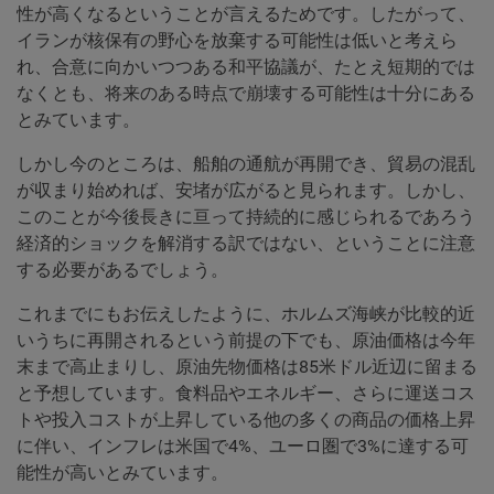
性が高くなるということが言えるためです。したがって、
イランが核保有の野心を放棄する可能性は低いと考えら
れ、合意に向かいつつある和平協議が、たとえ短期的では
なくとも、将来のある時点で崩壊する可能性は十分にある
とみています。
しかし今のところは、船舶の通航が再開でき、貿易の混乱
が収まり始めれば、安堵が広がると見られます。しかし、
このことが今後長きに亘って持続的に感じられるであろう
経済的ショックを解消する訳ではない、ということに注意
する必要があるでしょう。
これまでにもお伝えしたように、ホルムズ海峡が比較的近
いうちに再開されるという前提の下でも、原油価格は今年
末まで高止まりし、原油先物価格は85米ドル近辺に留まる
と予想しています。食料品やエネルギー、さらに運送コス
トや投入コストが上昇している他の多くの商品の価格上昇
に伴い、インフレは米国で4%、ユーロ圏で3%に達する可
能性が高いとみています。