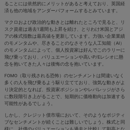
ることには依然的にメリットがあると考えており、英国経
済も他の地域をアンダーパフォームするとみています。
マクロおよび政治的な動きとは離れたところで見ると、リ
スク資産は過去1週間も上昇を続け、とりわけ米国とアジ
アの株式指数は最高値を更新しています。力強い企業業績
のモメンタムや、尽きることのなさそうな人工知能（AI）
のモメンタムによって、個人投資家は好んでこのラリーに
飛び乗っており、バリュエーションや高いP/Eレシオに懸
念を抱いてきた人々は後悔の念を抱いています。
FOMO（取り残される恐怖）のセンチメントは間違いなく
多くの人を飛び乗るよう駆り立てており、強気な動きがよ
り決定的となれば、投資家ポジションやレバレッジがさら
に数段階引き上がることで、短期的に価格動向は加速する
可能性があるでしょう。
しかし、クレジット債市場において、そのようなポジティ
ブなセンチメントが続くことは難しいでしょう。株式と同
様に、社債のバリュエーションも過去と比較して割高とな