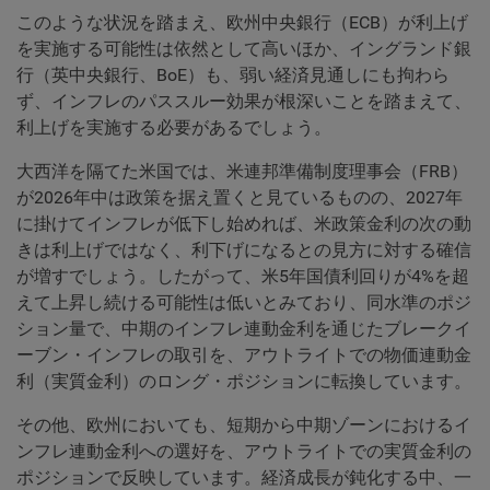
このような状況を踏まえ、欧州中央銀行（ECB）が利上げ
を実施する可能性は依然として高いほか、イングランド銀
行（英中央銀行、BoE）も、弱い経済見通しにも拘わら
ず、インフレのパススルー効果が根深いことを踏まえて、
利上げを実施する必要があるでしょう。
大西洋を隔てた米国では、米連邦準備制度理事会（FRB）
が2026年中は政策を据え置くと見ているものの、2027年
に掛けてインフレが低下し始めれば、米政策金利の次の動
きは利上げではなく、利下げになるとの見方に対する確信
が増すでしょう。したがって、米5年国債利回りが4%を超
えて上昇し続ける可能性は低いとみており、同水準のポジ
ション量で、中期のインフレ連動金利を通じたブレークイ
ーブン・インフレの取引を、アウトライトでの物価連動金
利（実質金利）のロング・ポジションに転換しています。
その他、欧州においても、短期から中期ゾーンにおけるイ
ンフレ連動金利への選好を、アウトライトでの実質金利の
ポジションで反映しています。経済成長が鈍化する中、一