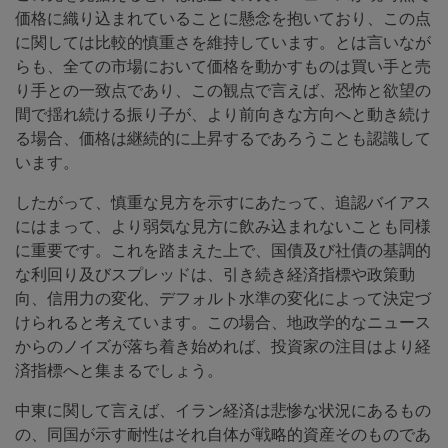
価格に織り込まれていることに懸念を抱いており、この点
に関しては比較的慎重さを維持しています。とは言いなが
らも、全ての市場において価格を動かすものは買い手と売
り手との一致点であり、この観点で言えば、恐怖と欲望の
間で揺れ続ける振り子が、より前向きな方向へと動き続け
る場合、価格は継続的に上昇するであろうことも認識して
います。
したがって、慎重な見方を示すにあたって、追認バイアス
にはまって、より弱気な見方に飲み込まれないことも同様
に重要です。これを踏まえた上で、国債及び社債の基調的
な利回り及びスプレッドは、引き続き経済指標や政策動
向、信用力の変化、デフォルト水準の変化によって決定づ
けられると考えています。この場合、地政学的なニュース
からのノイズが落ち着き始めれば、投資家の注目はより経
済指標へと集まるでしょう。
中東に関して言えば、イラン経済は悲惨な状況にあるもの
の、同国が示す耐性はそれ自体が戦略的資産そのものであ