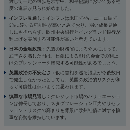
対して一定の譲歩を示す中、和平協議においてある程
度の進展が見られ始めました。
インフレ見通し：
インフレは米国で4%、ユーロ圏で
3%に達する可能性が高いとみており、弱い成長見通
しにも拘わらず、欧州中央銀行とイングランド銀行が
利上げを実施する可能性が高いと考えています
。
日本の金融政策：
先週の財務省による介入によって、
底堅さを増した円は、日銀による6月の会合での利上
げのプレッシャーを軽減する可能性があるでしょう。
英国政治の不安定さ：
仮に首相を巡る混乱が今後数日
で発生しなかったとしても、英国の政治的リスクが和
らぐ可能性は低いように思われます。
慎重な市場見通し：
クレジット市場のバリュエーショ
ンは伸長しており、スタグフレーション圧力やリセッ
ション・リスクの高まりを背景に欧州社債に対する慎
重な姿勢を維持しています。