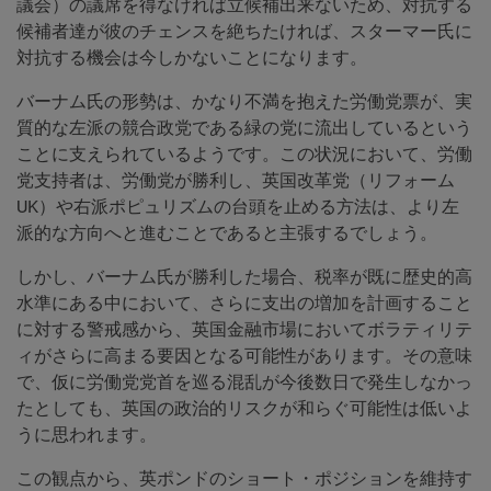
議会）の議席を得なければ立候補出来ないため、対抗する
候補者達が彼のチェンスを絶ちたければ、スターマー氏に
対抗する機会は今しかないことになります。
バーナム氏の形勢は、かなり不満を抱えた労働党票が、実
質的な左派の競合政党である緑の党に流出しているという
ことに支えられているようです。この状況において、労働
党支持者は、労働党が勝利し、英国改革党（リフォーム
UK）や右派ポピュリズムの台頭を止める方法は、より左
派的な方向へと進むことであると主張するでしょう。
しかし、バーナム氏が勝利した場合、税率が既に歴史的高
水準にある中において、さらに支出の増加を計画すること
に対する警戒感から、英国金融市場においてボラティリテ
ィがさらに高まる要因となる可能性があります。その意味
で、仮に労働党党首を巡る混乱が今後数日で発生しなかっ
たとしても、英国の政治的リスクが和らぐ可能性は低いよ
うに思われます。
この観点から、英ポンドのショート・ポジションを維持す