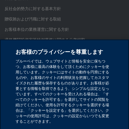
反社会的勢力に対する基本方針
贈収賄および汚職に対する取組
お客様本位の業務運営に関する方針
適格機関投資家等特例業務に関する公衆縦覧
証券取引等監視委員会情報提供窓口
お客様のプライバシーを尊重します
お問い合わせ
ブルーベイでは、ウェブサイトと情報を安全に保ちつ
つ、お客様に最高の体験をして頂くためにクッキーを使
サイトマップ
用しています。クッキーにはサイトの動作を円滑にする
ものや、お客様のサイトの利用状況を把握してカスタマ
Cookieを設定する
イズされた履歴を保存するものがあります。お客様が必
要とする情報を取得できるよう、シンプルな設定となっ
ています。すべてのクッキーを受け入れる場合は、「す
ブルーベイ・アセット・マネジメント・インターナシ
べてのクッキーを許可する」を選択してサイトの閲覧を
ョナル・リミテッド
続けてください。使用を許可するクッキーを選択する場
合は、「クッキーを設定する」を選択してください。ク
金融商品取引業者 関東財務局長（金商）第1029号
ッキーの使用許可は、クッキーの設定からいつでも変更
することができます。
加入協会：一般社団法人資産運用業協会／一般社団法