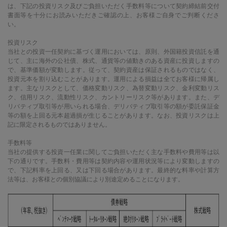
は、下記の投資リスク及びご負担いただく手数料等について契約締結前交付
書面等を十分にお読みいただきご確認の上、お客様ご自身でご判断くださ
い。
投資リスク
当社との投資一任契約に基づく運用においては、原則、外国籍投資信託を通
じて、主に海外の公社債、株式、通貨等の値動きのある資産に投資しますの
で、基準価額が変動します。従って、契約資産は保証されるものではなく、
投資元本を割り込むことがあります。運用による損益は全てお客様に帰属し
ます。主なリスクとして、価格変動リスク、為替変動リスク、金利変動リス
ク、信用リスク、流動性リスク、カントリーリスク等があります。また、デ
リバティブ取引等が用いられる場合、デリバティブ取引等の額が委託保証金
等の額を上回る元本超過損が生じることがあります。なお、投資リスクは上
記に限定されるものではありません。
手数料等
当社の提供する投資一任業に関してご負担いただく主な手数料や費用等は以
下の通りです。手数料・費用等は契約内容や運用状況等により変動しますの
で、下記料率を上回る、又は下回る場合があります。最終的な料率や計算方
法等は、お客様との個別協議により別途定めることになります。