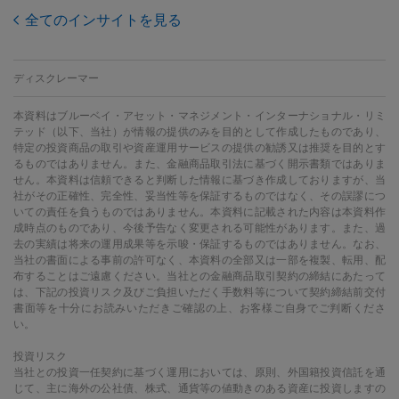
全てのインサイトを見る
ディスクレーマー
本資料はブルーベイ・アセット・マネジメント・インターナショナル・リミ
テッド（以下、当社）が情報の提供のみを目的として作成したものであり、
特定の投資商品の取引や資産運用サービスの提供の勧誘又は推奨を目的とす
るものではありません。また、金融商品取引法に基づく開示書類ではありま
せん。本資料は信頼できると判断した情報に基づき作成しておりますが、当
社がその正確性、完全性、妥当性等を保証するものではなく、その誤謬につ
いての責任を負うものではありません。本資料に記載された内容は本資料作
成時点のものであり、今後予告なく変更される可能性があります。また、過
去の実績は将来の運用成果等を示唆・保証するものではありません。なお、
当社の書面による事前の許可なく、本資料の全部又は一部を複製、転用、配
布することはご遠慮ください。当社との金融商品取引契約の締結にあたって
は、下記の投資リスク及びご負担いただく手数料等について契約締結前交付
書面等を十分にお読みいただきご確認の上、お客様ご自身でご判断くださ
い。
投資リスク
当社との投資一任契約に基づく運用においては、原則、外国籍投資信託を通
じて、主に海外の公社債、株式、通貨等の値動きのある資産に投資しますの