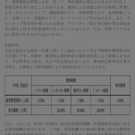
で、基準価額が変動します。従って、契約資産は保証されるものではなく、
投資元本を割り込むことがあります。運用による損益は全てお客様に帰属し
ます。主なリスクとして、価格変動リスク、為替変動リスク、金利変動リス
ク、信用リスク、流動性リスク、カントリーリスク等があります。また、デ
リバティブ取引等が用いられる場合、デリバティブ取引等の額が委託保証金
等の額を上回る元本超過損が生じることがあります。なお、投資リスクは上
記に限定されるものではありません。
手数料等
当社の提供する投資一任業に関してご負担いただく主な手数料や費用等は以
下の通りです。手数料・費用等は契約内容や運用状況等により変動しますの
で、下記料率を上回る、又は下回る場合があります。最終的な料率や計算方
法等は、お客様との個別協議により別途定めることになります。
なお、上記には、投資一任契約に係る投資顧問報酬、外国籍投資信託に対す
る運用報酬が含まれます。この他、管理報酬その他信託事務に関する費用等
が投資先外国籍投資信託において発生しますが、契約内容や運用状況等によ