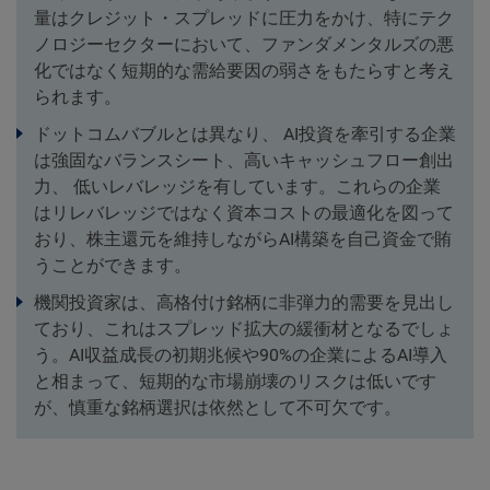
量はクレジット・スプレッドに圧力をかけ、特にテク
ノロジーセクターにおいて、ファンダメンタルズの悪
化ではなく短期的な需給要因の弱さをもたらすと考え
られます。
ドットコムバブルとは異なり、 AI投資を牽引する企業
は強固なバランスシート、高いキャッシュフロー創出
力、 低いレバレッジを有しています。これらの企業
はリレバレッジではなく資本コストの最適化を図って
おり、株主還元を維持しながらAI構築を自己資金で賄
うことができます。
機関投資家は、高格付け銘柄に非弾力的需要を見出し
ており、これはスプレッド拡大の緩衝材となるでしょ
う。AI収益成長の初期兆候や90%の企業によるAI導入
と相まって、短期的な市場崩壊のリスクは低いです
が、慎重な銘柄選択は依然として不可欠です。