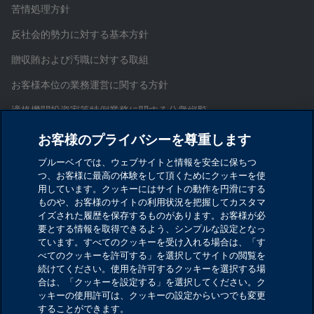
苦情処理方針
反社会的勢力に対する基本方針
贈収賄および汚職に対する取組
お客様本位の業務運営に関する方針
適格機関投資家等特例業務に関する公衆縦覧
証券取引等監視委員会情報提供窓口
お客様のプライバシーを尊重します
お問い合わせ
ブルーベイでは、ウェブサイトと情報を安全に保ちつ
つ、お客様に最高の体験をして頂くためにクッキーを使
サイトマップ
用しています。クッキーにはサイトの動作を円滑にする
ものや、お客様のサイトの利用状況を把握してカスタマ
Cookieを設定する
イズされた履歴を保存するものがあります。お客様が必
要とする情報を取得できるよう、シンプルな設定となっ
ています。すべてのクッキーを受け入れる場合は、「す
ブルーベイ・アセット・マネジメント・インターナシ
べてのクッキーを許可する」を選択してサイトの閲覧を
ョナル・リミテッド
続けてください。使用を許可するクッキーを選択する場
合は、「クッキーを設定する」を選択してください。ク
金融商品取引業者 関東財務局長（金商）第1029号
ッキーの使用許可は、クッキーの設定からいつでも変更
することができます。