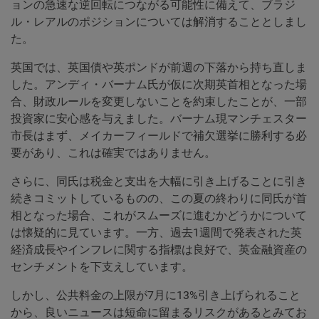
ョンの急速な逆回転につながる可能性に備えて、ブラジ
ル・レアルのポジションについては解消することとしまし
た。
英国では、英国債や英ポンドが前週の下落から持ち直しま
した。アンディ・バーナム氏が仮に次期英首相となった場
合、財政ルールを変更しないことを約束したことが、一部
投資家に安心感を与えました。バーナム現マンチェスター
市長はまず、メイカーフィールドで補欠選挙に勝利する必
要があり、これは確実ではありません。
さらに、同氏は税金と支出を大幅に引き上げることに引き
続きコミットしているものの、この夏の終わりに同氏が首
相となった場合、これがスムーズに進むかどうかについて
は懐疑的に見ています。一方、過去1週間で発表された英
経済成長やインフレに関する指標は良好で、英金融資産の
センチメントを下支えしています。
しかし、公共料金の上限が7月に13%引き上げられること
から、良いニュースは短命に留まるリスクがあるとみてお