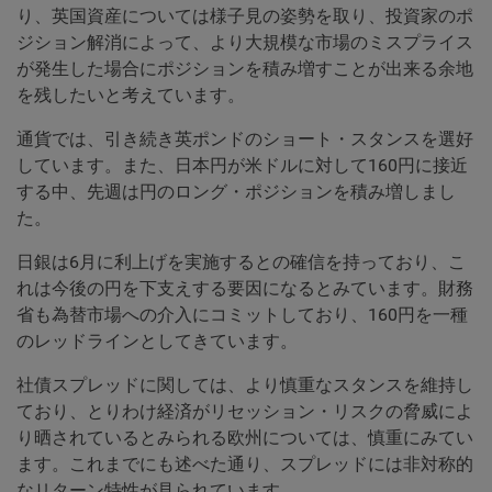
り、英国資産については様子見の姿勢を取り、投資家のポ
ジション解消によって、より大規模な市場のミスプライス
が発生した場合にポジションを積み増すことが出来る余地
を残したいと考えています。
通貨では、引き続き英ポンドのショート・スタンスを選好
しています。また、日本円が米ドルに対して160円に接近
する中、先週は円のロング・ポジションを積み増しまし
た。
日銀は6月に利上げを実施するとの確信を持っており、こ
れは今後の円を下支えする要因になるとみています。財務
省も為替市場への介入にコミットしており、160円を一種
のレッドラインとしてきています。
社債スプレッドに関しては、より慎重なスタンスを維持し
ており、とりわけ経済がリセッション・リスクの脅威によ
り晒されているとみられる欧州については、慎重にみてい
ます。これまでにも述べた通り、スプレッドには非対称的
なリターン特性が見られています。