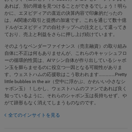
あれば、別の用途を見つけることができるでしょう！明ら
かに、エヌビディアの直近の決算内容で印象的だったの
は、AI関連の取引と提携の加速です。これを通じて数十億
ドルがエヌビディアの自社チップへの注文として還ってき
ており、売上と利益をさらに押し上げ続けています。
そのようなベンダーファイナンス（売主融資）の取り組み
自体に不正は何もありませんが、これらのキャッシュフロ
ーの循環的性質は、AIマシン自体が作り出しているシャボ
ン玉を膨らませるのに役立つ一因となる可能性がありま
す。ウェストハムの応援歌はこう歌われます……………Pretty
little bubbles in the air（空中に浮かぶ、かわいい小さなシ
ャボン玉）！しかし、ウェストハムのファンであれば良く
知っているように、それらのシャボン玉は長持ちせず、や
がて跡形もなく消えてしまうものなのです。
全てのインサイトを見る