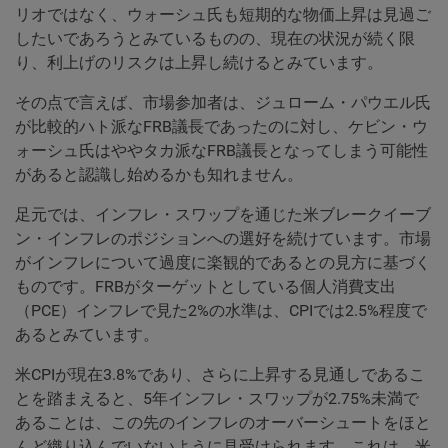
リオではなく、ウォーシュ氏も短期的な物価上昇は見過ご
したいであろうとみているものの、現在の状況が続く限
り、利上げのリスクは上昇し続けるとみています。
その点で言えば、市場参加者は、ジュローム・パウエル氏
が比較的ハト派なFRB議長であったのに対し、ケビン・ウ
ォーシュ氏はややタカ派なFRB議長となってしまう可能性
があると認識し始めるかも知れません。
足元では、インフレ・スワップを通じた米ブレークイーブ
ン・インフレのポジションへの選好を続けています。市場
がインフレについて過度に楽観的であるとの見方に基づく
ものです。FRBがターゲットとしている個人消費支出
（PCE）インフレで見た2%の水準は、CPIでは2.5%程度で
あるとみています。
米CPIが現在3.8%であり、さらに上昇する見通しであるこ
とを踏まえると、5年インフレ・スワップが2.75%未満で
あることは、この先のインフレのオーバーシュートをほと
んど織り込んでいないように見受けられます。これは、米