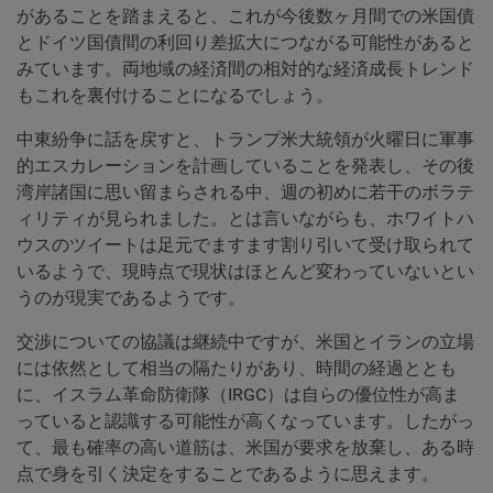
があることを踏まえると、これが今後数ヶ月間での米国債
とドイツ国債間の利回り差拡大につながる可能性があると
みています。両地域の経済間の相対的な経済成長トレンド
もこれを裏付けることになるでしょう。
中東紛争に話を戻すと、トランプ米大統領が火曜日に軍事
的エスカレーションを計画していることを発表し、その後
湾岸諸国に思い留まらされる中、週の初めに若干のボラテ
ィリティが見られました。とは言いながらも、ホワイトハ
ウスのツイートは足元でますます割り引いて受け取られて
いるようで、現時点で現状はほとんど変わっていないとい
うのが現実であるようです。
交渉についての協議は継続中ですが、米国とイランの立場
には依然として相当の隔たりがあり、時間の経過ととも
に、イスラム革命防衛隊（IRGC）は自らの優位性が高ま
っていると認識する可能性が高くなっています。したがっ
て、最も確率の高い道筋は、米国が要求を放棄し、ある時
点で身を引く決定をすることであるように思えます。