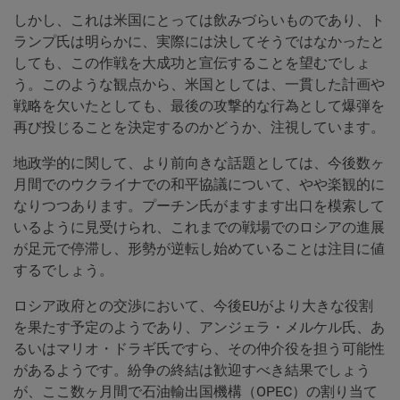
しかし、これは米国にとっては飲みづらいものであり、ト
ランプ氏は明らかに、実際には決してそうではなかったと
しても、この作戦を大成功と宣伝することを望むでしょ
う。このような観点から、米国としては、一貫した計画や
戦略を欠いたとしても、最後の攻撃的な行為として爆弾を
再び投じることを決定するのかどうか、注視しています。
地政学的に関して、より前向きな話題としては、今後数ヶ
月間でのウクライナでの和平協議について、やや楽観的に
なりつつあります。プーチン氏がますます出口を模索して
いるように見受けられ、これまでの戦場でのロシアの進展
が足元で停滞し、形勢が逆転し始めていることは注目に値
するでしょう。
ロシア政府との交渉において、今後EUがより大きな役割
を果たす予定のようであり、アンジェラ・メルケル氏、あ
るいはマリオ・ドラギ氏ですら、その仲介役を担う可能性
があるようです。紛争の終結は歓迎すべき結果でしょう
が、ここ数ヶ月間で石油輸出国機構（OPEC）の割り当て