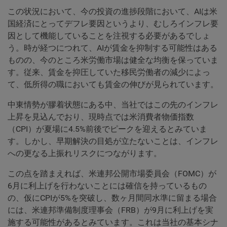
この状況において、今の投資の進捗段階において、AIは米
国経済にとってデフレ要因というより、むしろインフレ要
因として機能していることを注視する必要があるでしょ
う。時が経つにつれて、AIが賃金を抑制する可能性はある
ものの、今のところ米労働市場は健全な均衡を保っていま
す。従来、賃金を抑圧していた移民労働者の減少によっ
て、低所得の職においても賃金の伸びが見られています。
中東情勢が膠着状態にある中、当社ではこの先のインフレ
上昇を見込んでおり、現時点では米消費者物価指数
（CPI）が夏場に4.5%前後でピークを迎えるとみていま
す。しかし、早期解決の目処が立たないことは、インフレ
への更なる上振れリスクにつながります。
この点を踏まえれば、米連邦公開市場委員会（FOMC）が
6月に利上げを行わないことには確信を持っているもの
の、仮にCPIが5%を突破し、数ヶ月間同水準に留まる場合
には、米連邦準備制度理事会（FRB）が9月に利上げを実
施する可能性があるとみています。これは当社の基本シナ