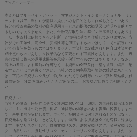
ディスクレーマー
本資料はブルーベイ・アセット・マネジメント・インターナショナル・リミ
テッド（以下、当社）が情報の提供のみを目的として作成したものであり、
特定の投資商品の取引や資産運用サービスの提供の勧誘又は推奨を目的とす
るものではありません。また、金融商品取引法に基づく開示書類ではありま
せん。本資料は信頼できると判断した情報に基づき作成しておりますが、当
社がその正確性、完全性、妥当性等を保証するものではなく、その誤謬につ
いての責任を負うものではありません。本資料に記載された内容は本資料作
成時点のものであり、今後予告なく変更される可能性があります。また、過
去の実績は将来の運用成果等を示唆・保証するものではありません。なお、
当社の書面による事前の許可なく、本資料の全部又は一部を複製、転用、配
布することはご遠慮ください。当社との金融商品取引契約の締結にあたって
は、下記の投資リスク及びご負担いただく手数料等について契約締結前交付
書面等を十分にお読みいただきご確認の上、お客様ご自身でご判断くださ
い。
投資リスク
当社との投資一任契約に基づく運用においては、原則、外国籍投資信託を通
じて、主に海外の公社債、株式、通貨等の値動きのある資産に投資しますの
で、基準価額が変動します。従って、契約資産は保証されるものではなく、
投資元本を割り込むことがあります。運用による損益は全てお客様に帰属し
ます。主なリスクとして、価格変動リスク、為替変動リスク、金利変動リス
ク、信用リスク、流動性リスク、カントリーリスク等があります。また、デ
リバティブ取引等が用いられる場合、デリバティブ取引等の額が委託保証金