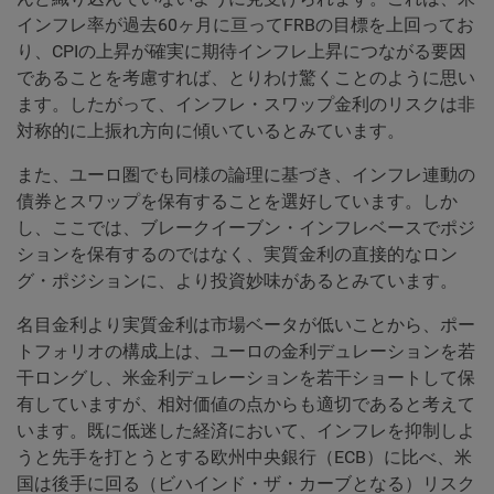
インフレ率が過去60ヶ月に亘ってFRBの目標を上回ってお
り、CPIの上昇が確実に期待インフレ上昇につながる要因
であることを考慮すれば、とりわけ驚くことのように思い
ます。したがって、インフレ・スワップ金利のリスクは非
対称的に上振れ方向に傾いているとみています。
また、ユーロ圏でも同様の論理に基づき、インフレ連動の
債券とスワップを保有することを選好しています。しか
し、ここでは、ブレークイーブン・インフレベースでポジ
ションを保有するのではなく、実質金利の直接的なロン
グ・ポジションに、より投資妙味があるとみています。
名目金利より実質金利は市場ベータが低いことから、ポー
トフォリオの構成上は、ユーロの金利デュレーションを若
干ロングし、米金利デュレーションを若干ショートして保
有していますが、相対価値の点からも適切であると考えて
います。既に低迷した経済において、インフレを抑制しよ
うと先手を打とうとする欧州中央銀行（ECB）に比べ、米
国は後手に回る（ビハインド・ザ・カーブとなる）リスク