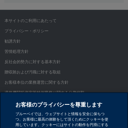
本サイトのご利用にあたって
プライバシー・ポリシー
勧誘方針
苦情処理方針
反社会的勢力に対する基本方針
贈収賄および汚職に対する取組
お客様本位の業務運営に関する方針
適格機関投資家等特例業務に関する公衆縦覧
証券取引等監視委員会情報提供窓口
お客様のプライバシーを尊重します
お問い合わせ
ブルーベイでは、ウェブサイトと情報を安全に保ちつ
つ、お客様に最高の体験をして頂くためにクッキーを使
サイトマップ
用しています。クッキーにはサイトの動作を円滑にする