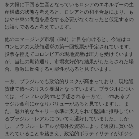
を大幅に下回る生産となっているロシアのエネルギーの生
産構成の状態を考えると、ロシアとの和平合意により、も
はや中東の問題を懸念する必要がなくなったと仮定するの
は誤りであると考えています。
他のエマージング市場（EM）に目を向けると、今週はコ
ロンビアの大統領選挙の第一回投票が予定されています。
投票を控えてコロンビアの現地資産は圧力を受けています
が、当社の期待通り、市場友好的な結果がもたらされた場
合、急激に反発する可能性があると見ています。
一方、ブラジルでも政治的リスクが高まっており、現地通
貨建て債へのリスク要因となっています。ブラジルについ
ては、インフレが約4%と予想される一方で、14%あるブ
ラジル金利にかなりバリューがあると見ていますし、ま
た、魅力的なキャリー水準に支えられて堅調に推移してい
るブラジル・レアルについても選好していました。しか
し、ブラジル・レアルが海外投資家によって過度に買い込
まれていることを踏まえ、政治的ボラティリティがポジシ