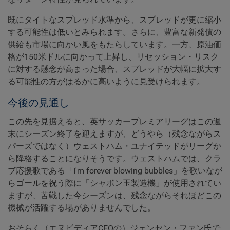
既にタイトなスプレッド水準から、スプレッドが更に縮小
する可能性は低いとみられます。さらに、豊富な新発債の
供給も市場に向かい風をもたらしています。一方、原油価
格が150米ドルに向かって上昇し、リセッション・リスク
に対する懸念が高まった場合、スプレッドが大幅に拡大す
る可能性の方がはるかに高いように見受けられます。
今後の見通し
この先を見据えると、英サッカープレミアリーグはこの週
末にシーズン終了を迎えますが、どうやら（残念ながらス
パーズではなく）ウェストハム・ユナイテッドがリーグか
ら降格することになりそうです。ウェストハムでは、クラ
ブ応援歌である「I'm forever blowing bubbles」を歌いなが
らゴールを祝う際に「シャボン玉製造機」が使用されてい
ますが、苦戦した今シーズンは、残念ながらそれほどこの
機械が活躍する場がありませんでした。
おそらく（エヌビディアCEOの）ジェンセン・ファン氏で