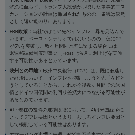
解決に至らず、トランプ大統領が示唆した軍事的エス
カレーションの計画は撤回されたものの、協議は依然
として遠い道のりにあります。
FRB
政策：
当社ではこの先のインフレ上昇を見込んで
います。ベース・シナリオではないものの、仮にCPI
が5%を突破し、数ヶ月間同水準に留まる場合には、
米連邦準備制度理事会（FRB）が9月に利上げを実施
する可能性があるとみています。
欧州との乖離：
欧州中央銀行（ECB）は、既に低迷し
た経済において、インフレを抑制しようと先手を打と
うとしていることから、これが今後数ヶ月間での米国
債とドイツ国債間の利回り差拡大につながる可能性が
あるとみています。
AI
：
現在の投資の進捗段階において、AIは米国経済に
とってデフレ要因というより、むしろインフレ要因と
して機能している可能性はあります。
エマージング市場：
先週、政治的不確実性がブラジル