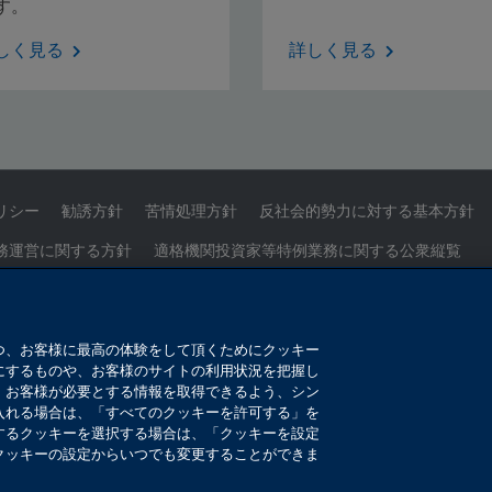
す。
しく見る
詳しく見る
リシー
勧誘方針
苦情処理方針
反社会的勢力に対する基本方針
務運営に関する方針
適格機関投資家等特例業務に関する公衆縦覧
せ
サイトマップ
Cookieを設定する
つ、お客様に最高の体験をして頂くためにクッキー
ターナショナル・リミテッド
にするものや、お客様のサイトの利用状況を把握し
。お客様が必要とする情報を取得できるよう、シン
029号
入れる場合は、「すべてのクッキーを許可する」を
するクッキーを選択する場合は、「クッキーを設定
般社団法人第二種金融商品取引業協会
クッキーの設定からいつでも変更することができま