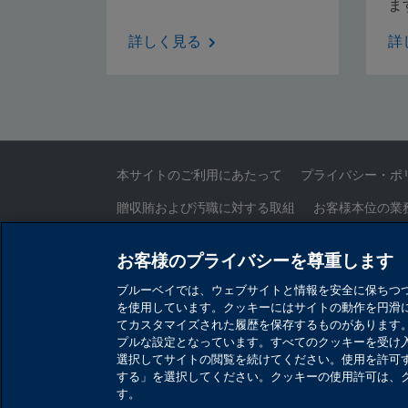
ま
詳しく見る
詳
本サイトのご利用にあたって
プライバシー・ポ
贈収賄および汚職に対する取組
お客様本位の業
証券取引等監視委員会情報提供窓口
お問い合わ
お客様のプライバシーを尊重します
ブルーベイでは、ウェブサイトと情報を安全に保ちつ
ブルーベイ・アセット・マネジメント・イン
を使用しています。クッキーにはサイトの動作を円滑
てカスタマイズされた履歴を保存するものがあります
金融商品取引業者 関東財務局長（金商）第1
プルな設定となっています。すべてのクッキーを受け
選択してサイトの閲覧を続けてください。使用を許可
加入協会：一般社団法人資産運用業協会／一
する」を選択してください。クッキーの使用許可は、
す。