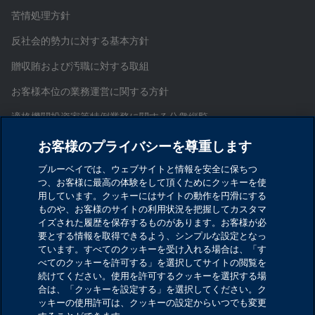
苦情処理方針
反社会的勢力に対する基本方針
贈収賄および汚職に対する取組
お客様本位の業務運営に関する方針
適格機関投資家等特例業務に関する公衆縦覧
証券取引等監視委員会情報提供窓口
お客様のプライバシーを尊重します
お問い合わせ
ブルーベイでは、ウェブサイトと情報を安全に保ちつ
つ、お客様に最高の体験をして頂くためにクッキーを使
サイトマップ
用しています。クッキーにはサイトの動作を円滑にする
ものや、お客様のサイトの利用状況を把握してカスタマ
Cookieを設定する
イズされた履歴を保存するものがあります。お客様が必
要とする情報を取得できるよう、シンプルな設定となっ
ています。すべてのクッキーを受け入れる場合は、「す
ブルーベイ・アセット・マネジメント・インターナシ
べてのクッキーを許可する」を選択してサイトの閲覧を
ョナル・リミテッド
続けてください。使用を許可するクッキーを選択する場
合は、「クッキーを設定する」を選択してください。ク
金融商品取引業者 関東財務局長（金商）第1029号
ッキーの使用許可は、クッキーの設定からいつでも変更