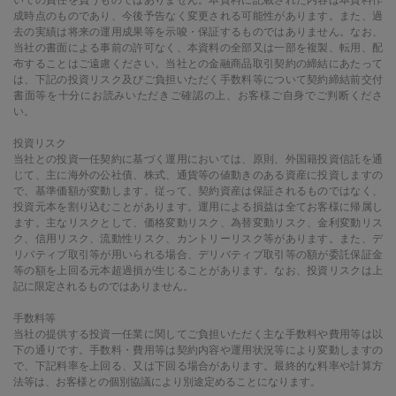
いての責任を負うものではありません。本資料に記載された内容は本資料作
成時点のものであり、今後予告なく変更される可能性があります。また、過
去の実績は将来の運用成果等を示唆・保証するものではありません。なお、
当社の書面による事前の許可なく、本資料の全部又は一部を複製、転用、配
布することはご遠慮ください。当社との金融商品取引契約の締結にあたって
は、下記の投資リスク及びご負担いただく手数料等について契約締結前交付
書面等を十分にお読みいただきご確認の上、お客様ご自身でご判断くださ
い。
投資リスク
当社との投資一任契約に基づく運用においては、原則、外国籍投資信託を通
じて、主に海外の公社債、株式、通貨等の値動きのある資産に投資しますの
で、基準価額が変動します。従って、契約資産は保証されるものではなく、
投資元本を割り込むことがあります。運用による損益は全てお客様に帰属し
ます。主なリスクとして、価格変動リスク、為替変動リスク、金利変動リス
ク、信用リスク、流動性リスク、カントリーリスク等があります。また、デ
リバティブ取引等が用いられる場合、デリバティブ取引等の額が委託保証金
等の額を上回る元本超過損が生じることがあります。なお、投資リスクは上
記に限定されるものではありません。
手数料等
当社の提供する投資一任業に関してご負担いただく主な手数料や費用等は以
下の通りです。手数料・費用等は契約内容や運用状況等により変動しますの
で、下記料率を上回る、又は下回る場合があります。最終的な料率や計算方
法等は、お客様との個別協議により別途定めることになります。