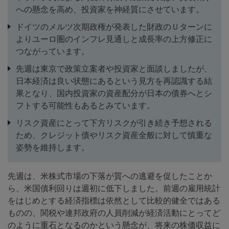
への懸念を高め、投資家を神経質にさせています。
ドイツのメルツ次期政権が発表した財政のＵターンに
よりユーロ圏のインフレ見通しと成長率の上方修正に
つながっています。
先週は東京で政策立案者や投資家と面談しましたが、
日本経済は良い状態にあるという見方を再認識する結
果となり、国内投資家の資産配分が日本の債券へとシ
フトする可能性もあるとみています。
リスク資産にとって下方リスクが引き続き予想される
ため、クレジット債やリスク資産全般に対して慎重な
姿勢を維持します。
先週は、米株式市場の下落が質への逃避を促したことか
ら、米国債利回りは週初に低下しました。前週の雇用統計
をはじめとする経済指標は依然として比較的健全ではある
ものの、関税や連邦政府の人員削減が経済活動にとってど
のように重石となるのかという懸念が、将来の株価収益に