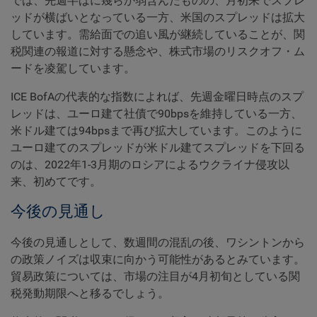
では、先週半ばに幾らか弱含んだものの、月初来でスプレ
ッドが横ばいとなっている一方、米国のスプレッドは拡大
しています。需給面での追い風が継続していることが、関
税関連の報道に対する懸念や、株式市場のリスクオフ・ム
ードを凌駕しています。
ICE BofAの代表的な指数によれば、先週金曜日時点のスプ
レッドは、ユーロ建て社債で90bpsを維持している一方、
米ドル建ては94bpsまで再び拡大しています。このように
ユーロ建てのスプレッドが米ドル建てスプレッドを下回る
のは、2022年1-3月期のロシアによるウクライナ侵攻以
来、初めてです。
今後の見通し
今後の見通しとして、数週間の混乱の後、ワシントンから
の政策ノイズは収束に向かう可能性があるとみています。
貿易政策については、市場の注目が4月初旬としている関
税発動期限へと移るでしょう。