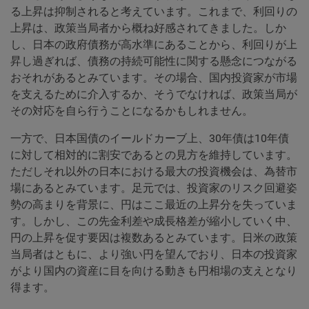
る上昇は抑制されると考えています。これまで、利回りの
上昇は、政策当局者から概ね好感されてきました。しか
し、日本の政府債務が高水準にあることから、利回りが上
昇し過ぎれば、債務の持続可能性に関する懸念につながる
おそれがあるとみています。その場合、国内投資家が市場
を支えるために介入するか、そうでなければ、政策当局が
その対応を自ら行うことになるかもしれません。
一方で、日本国債のイールドカーブ上、30年債は10年債
に対して相対的に割安であるとの見方を維持しています。
ただしそれ以外の日本における最大の投資機会は、為替市
場にあるとみています。足元では、投資家のリスク回避姿
勢の高まりを背景に、円はここ最近の上昇分を失っていま
す。しかし、この先金利差や成長格差が縮小していく中、
円の上昇を促す要因は複数あるとみています。日米の政策
当局者はともに、より強い円を望んでおり、日本の投資家
がより国内の資産に目を向ける動きも円相場の支えとなり
得ます。