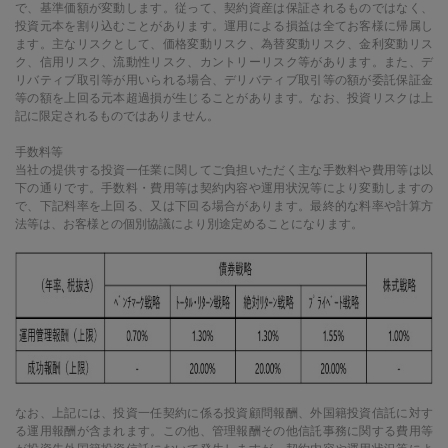
で、基準価額が変動します。従って、契約資産は保証されるものではなく、
投資元本を割り込むことがあります。運用による損益は全てお客様に帰属し
ます。主なリスクとして、価格変動リスク、為替変動リスク、金利変動リス
ク、信用リスク、流動性リスク、カントリーリスク等があります。また、デ
リバティブ取引等が用いられる場合、デリバティブ取引等の額が委託保証金
等の額を上回る元本超過損が生じることがあります。なお、投資リスクは上
記に限定されるものではありません。
手数料等
当社の提供する投資一任業に関してご負担いただく主な手数料や費用等は以
下の通りです。手数料・費用等は契約内容や運用状況等により変動しますの
で、下記料率を上回る、又は下回る場合があります。最終的な料率や計算方
法等は、お客様との個別協議により別途定めることになります。
なお、上記には、投資一任契約に係る投資顧問報酬、外国籍投資信託に対す
る運用報酬が含まれます。この他、管理報酬その他信託事務に関する費用等