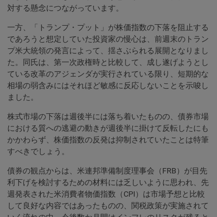
対する懸念につながっています。
一方、「トランプ・プット」が株価指数の下落を阻止する
であろうと想定していた投資家の慢心は、前週末のトラン
プ米大統領の発言によって、揺さぶられる展開となりまし
た。同氏は、第一次政権時と比較して、成し遂げようとし
ている改革のアジェンダが実行されている限り、短期的な
相場の弱含みにはそれほど敏感に反応しないことを示唆し
ました。
株式市場の下落は週後半には落ち着いたものの、債券市場
における質への逃避の動きが週後半に掛けて反転したにも
かかわらず、株価指数の反発は抑制されていたことは特筆
すべきでしょう。
債券の観点からは、米連邦準備制度理事会（FRB）が目先
利下げを検討するための材料には乏しいように思われ、先
週発表された米消費者物価指数（CPI）は市場予想と比較
して良好な内容ではあったものの、関税政策が実施されて