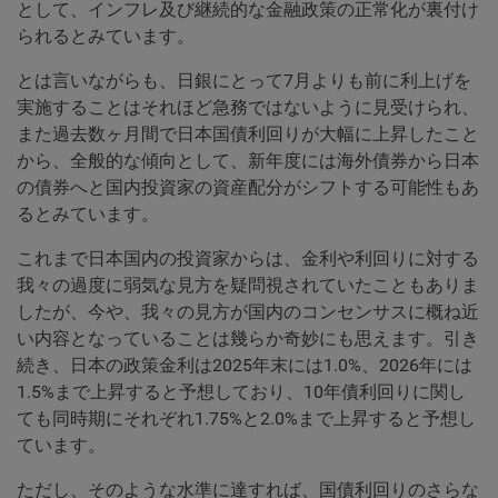
として、インフレ及び継続的な金融政策の正常化が裏付け
られるとみています。
とは言いながらも、日銀にとって7月よりも前に利上げを
実施することはそれほど急務ではないように見受けられ、
また過去数ヶ月間で日本国債利回りが大幅に上昇したこと
から、全般的な傾向として、新年度には海外債券から日本
の債券へと国内投資家の資産配分がシフトする可能性もあ
るとみています。
これまで日本国内の投資家からは、金利や利回りに対する
我々の過度に弱気な見方を疑問視されていたこともありま
したが、今や、我々の見方が国内のコンセンサスに概ね近
い内容となっていることは幾らか奇妙にも思えます。引き
続き、日本の政策金利は2025年末には1.0%、2026年には
1.5%まで上昇すると予想しており、10年債利回りに関し
ても同時期にそれぞれ1.75%と2.0%まで上昇すると予想し
ています。
ただし、そのような水準に達すれば、国債利回りのさらな