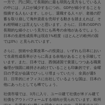
一方で、円に関して長期的に最も弱気な見方をしている人
の中には、人口が減少するにつれ、GDPが縮小することを
指摘する人もいます。しかし、退職する人々が、老後の貯
蓄を取り崩して海外資産を売却する動きを踏まえれば、そ
れ程明確とは言えないと思います。さらに、日本のGDPの
長期的な縮小という見方にも再考の余地があるでしょう。
日本の生産性成長率は現在1%程度（ほとんどの欧州の国
では0%）と見られています。
さらに、技術や企業改革への投資は、いずれも日本におい
て生産性成長率がさらに高まる余地があることを示唆して
います。また、日本では、西側諸国で衰退しつつある職業
倫理が強固に維持され続けていることも印象的です。金曜
日の予定が会議でびっしり埋まっていたり、全員が週5
日、日常的にオフィスに出社しているような国は、日本の
他にあったとしても稀でしょう。
社債市場では、3月に入り、ユーロ建て社債が米ドル建て
社債をアウトパフォームする傾向が見られています。欧州