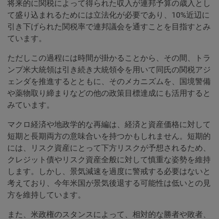
将来的に関税によって得られた収入が連邦予算の歳入とし
て盛り込まれるためには立法化が必要であり、10%近辺に
引き下げられた関税率で連邦議会を通すことを目指すとみ
ています。
ただしこの過程には時間が掛かることから、その間、トラ
ンプ米大統領は引き続き大統領令を用いて同氏の関税アジ
ェンダを推進するとともに、そのメカニズムを、国境警備
や薬物取り締まりなどの他の政策目標達成にも活用すると
みています。
マクロ経済や地政学的な再編は、経済と資産価格に対して
短期と長期両方の意味合いを持つかもしれません。短期的
には、リスク資産にとって下方リスクが予想されるため、
クレジット債やリスク資産全般に対して慎重な姿勢を維持
します。しかし、景気減速を過度に警戒する必要はないと
考えており、今年米国が景気後退する可能性は低いとの見
方を維持しています。
また、米政権のスタンスによって、相対的な勝者や敗者、