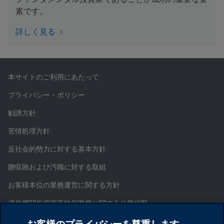
素です。
詳しく見る
本サイトのご利用にあたって
プライバシー・ポリシー
勧誘方針
苦情処理方針
反社会的勢力に対する基本方針
贈収賄および汚職に対する取組
お客様本位の業務運営に関する方針
適格機関投資家等特例業務に関する公衆縦覧
証券取引等監視委員会情報提供窓口