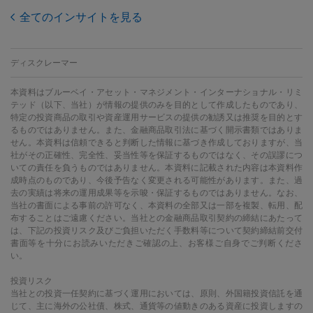
全てのインサイトを見る
ディスクレーマー
本資料はブルーベイ・アセット・マネジメント・インターナショナル・リミ
テッド（以下、当社）が情報の提供のみを目的として作成したものであり、
特定の投資商品の取引や資産運用サービスの提供の勧誘又は推奨を目的とす
るものではありません。また、金融商品取引法に基づく開示書類ではありま
せん。本資料は信頼できると判断した情報に基づき作成しておりますが、当
社がその正確性、完全性、妥当性等を保証するものではなく、その誤謬につ
いての責任を負うものではありません。本資料に記載された内容は本資料作
成時点のものであり、今後予告なく変更される可能性があります。また、過
去の実績は将来の運用成果等を示唆・保証するものではありません。なお、
当社の書面による事前の許可なく、本資料の全部又は一部を複製、転用、配
布することはご遠慮ください。当社との金融商品取引契約の締結にあたって
は、下記の投資リスク及びご負担いただく手数料等について契約締結前交付
書面等を十分にお読みいただきご確認の上、お客様ご自身でご判断くださ
い。
投資リスク
当社との投資一任契約に基づく運用においては、原則、外国籍投資信託を通
じて、主に海外の公社債、株式、通貨等の値動きのある資産に投資しますの