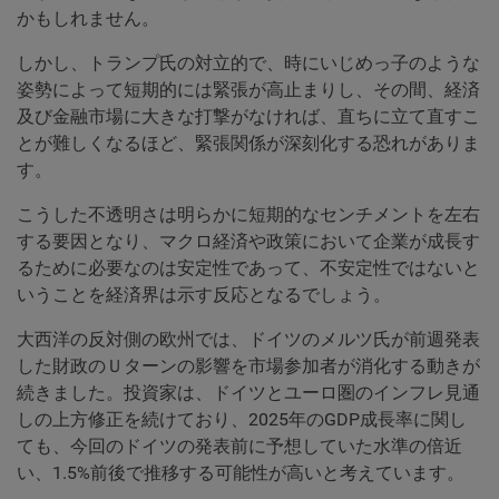
かもしれません。
しかし、トランプ氏の対立的で、時にいじめっ子のような
姿勢によって短期的には緊張が高止まりし、その間、経済
及び金融市場に大きな打撃がなければ、直ちに立て直すこ
とが難しくなるほど、緊張関係が深刻化する恐れがありま
す。
こうした不透明さは明らかに短期的なセンチメントを左右
する要因となり、マクロ経済や政策において企業が成長す
るために必要なのは安定性であって、不安定性ではないと
いうことを経済界は示す反応となるでしょう。
大西洋の反対側の欧州では、ドイツのメルツ氏が前週発表
した財政のＵターンの影響を市場参加者が消化する動きが
続きました。投資家は、ドイツとユーロ圏のインフレ見通
しの上方修正を続けており、2025年のGDP成長率に関し
ても、今回のドイツの発表前に予想していた水準の倍近
い、1.5%前後で推移する可能性が高いと考えています。