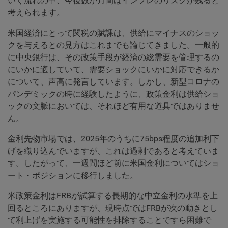
いく流れの中、今後数か月間はインフレのリスクが残ると
考えられます。
米国経済にとって関税の賦課は、供給にマイナスのショッ
クを与えるとの見方はこれまでも論じてきました。一般的
に中央銀行は、その政策手段が経済の総需要を管理するの
にいかに適していて、需要ショックにいかに対応できるか
について、声高に発言しています。しかし、新型コロナの
パンデミックの時に経験したように、政策金利は供給ショ
ックの文脈においては、それほど有用な道具ではありませ
ん。
金利先物市場では、2025年のうちに75bps程度の追加利下
げを織り込んでいますが、これは過剰であると考えていま
す。したがって、一週間ほど前に米国金利についてはショ
ート・ポジションに移行しました。
米政策金利はFRBが試算する長期的な中立金利の水準を上
回るところにありますが、現時点ではFRBが次の動きとし
て利上げを実施する可能性を排除することですら困難で