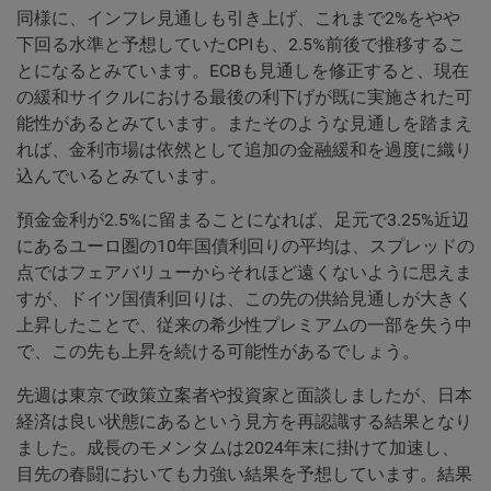
同様に、インフレ見通しも引き上げ、これまで2%をやや
下回る水準と予想していたCPIも、2.5%前後で推移するこ
とになるとみています。ECBも見通しを修正すると、現在
の緩和サイクルにおける最後の利下げが既に実施された可
能性があるとみています。またそのような見通しを踏まえ
れば、金利市場は依然として追加の金融緩和を過度に織り
込んでいるとみています。
預金金利が2.5%に留まることになれば、足元で3.25%近辺
にあるユーロ圏の10年国債利回りの平均は、スプレッドの
点ではフェアバリューからそれほど遠くないように思えま
すが、ドイツ国債利回りは、この先の供給見通しが大きく
上昇したことで、従来の希少性プレミアムの一部を失う中
で、この先も上昇を続ける可能性があるでしょう。
先週は東京で政策立案者や投資家と面談しましたが、日本
経済は良い状態にあるという見方を再認識する結果となり
ました。成長のモメンタムは2024年末に掛けて加速し、
目先の春闘においても力強い結果を予想しています。結果