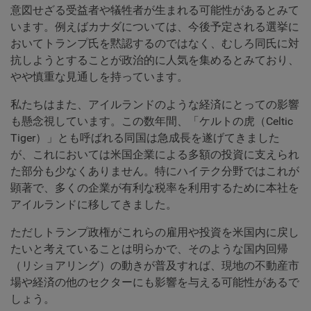
意図せざる受益者や犠牲者が生まれる可能性があるとみて
います。例えばカナダについては、今後予定される選挙に
おいてトランプ氏を黙認するのではなく、むしろ同氏に対
抗しようとすることが政治的に人気を集めるとみており、
やや慎重な見通しを持っています。
私たちはまた、アイルランドのような経済にとっての影響
も懸念視しています。この数年間、「ケルトの虎（Celtic
Tiger）」とも呼ばれる同国は急成長を遂げてきました
が、これにおいては米国企業による多額の投資に支えられ
た部分も少なくありません。特にハイテク分野ではこれが
顕著で、多くの企業が有利な税率を利用するために本社を
アイルランドに移してきました。
ただしトランプ政権がこれらの雇用や投資を米国内に戻し
たいと考えていることは明らかで、そのような国内回帰
（リショアリング）の動きが普及すれば、現地の不動産市
場や経済の他のセクターにも影響を与える可能性があるで
しょう。