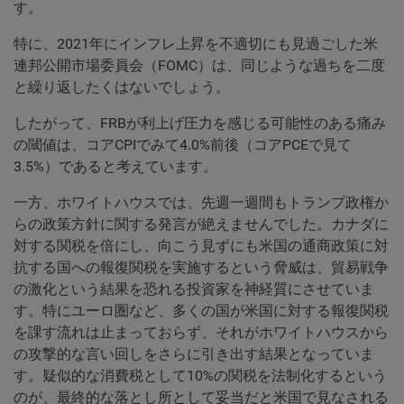
す。
特に、2021年にインフレ上昇を不適切にも見過ごした米
連邦公開市場委員会（FOMC）は、同じような過ちを二度
と繰り返したくはないでしょう。
したがって、FRBが利上げ圧力を感じる可能性のある痛み
の閾値は、コアCPIでみて4.0%前後（コアPCEで見て
3.5%）であると考えています。
一方、ホワイトハウスでは、先週一週間もトランプ政権か
らの政策方針に関する発言が絶えませんでした。カナダに
対する関税を倍にし、向こう見ずにも米国の通商政策に対
抗する国への報復関税を実施するという脅威は、貿易戦争
の激化という結果を恐れる投資家を神経質にさせていま
す。特にユーロ圏など、多くの国が米国に対する報復関税
を課す流れは止まっておらず、それがホワイトハウスから
の攻撃的な言い回しをさらに引き出す結果となっていま
す。疑似的な消費税として10%の関税を法制化するという
のが、最終的な落とし所として妥当だと米国で見なされる