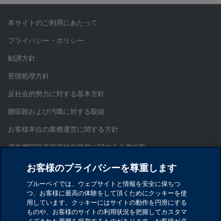
本サイトのご利用にあたって
プライバシー・ポリシー
勧誘方針
苦情処理方針
反社会的勢力に対する基本方針
贈収賄および汚職に対する取組
お客様本位の業務運営に関する方針
適格機関投資家等特例業務に関する公衆縦覧
証券取引等監視委員会情報提供窓口
お客様のプライバシーを尊重します
お問い合わせ
ブルーベイでは、ウェブサイトと情報を安全に保ちつ
つ、お客様に最高の体験をして頂くためにクッキーを使
サイトマップ
用しています。クッキーにはサイトの動作を円滑にする
ものや、お客様のサイトの利用状況を把握してカスタマ
Cookieを設定する