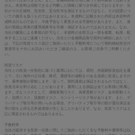
るものではありません。また、金融商品取引法に基づく開示書類ではありま
せん。本資料は信頼できると判断した情報に基づき作成しておりますが、当
社がその正確性、完全性、妥当性等を保証するものではなく、その誤謬につ
いての責任を負うものではありません。本資料に記載された内容は本資料作
成時点のものであり、今後予告なく変更される可能性があります。また、過
去の実績は将来の運用成果等を示唆・保証するものではありません。なお、
当社の書面による事前の許可なく、本資料の全部又は一部を複製、転用、配
布することはご遠慮ください。当社との金融商品取引契約の締結にあたって
は、下記の投資リスク及びご負担いただく手数料等について契約締結前交付
書面等を十分にお読みいただきご確認の上、お客様ご自身でご判断くださ
い。
投資リスク
当社との投資一任契約に基づく運用においては、原則、外国籍投資信託を通
じて、主に海外の公社債、株式、通貨等の値動きのある資産に投資しますの
で、基準価額が変動します。従って、契約資産は保証されるものではなく、
投資元本を割り込むことがあります。運用による損益は全てお客様に帰属し
ます。主なリスクとして、価格変動リスク、為替変動リスク、金利変動リス
ク、信用リスク、流動性リスク、カントリーリスク等があります。また、デ
リバティブ取引等が用いられる場合、デリバティブ取引等の額が委託保証金
等の額を上回る元本超過損が生じることがあります。なお、投資リスクは上
記に限定されるものではありません。
手数料等
当社の提供する投資一任業に関してご負担いただく主な手数料や費用等は以