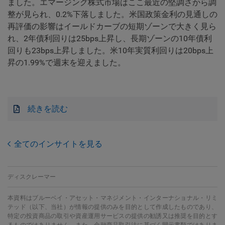
ました。エマージング株式市場はここ最近の堅調さから調
整が見られ、0.2%下落しました。米国政策金利の見通しの
再評価の影響はイールドカーブの短期ゾーンで大きく見ら
れ、2年債利回りは25bps上昇し、長期ゾーンの10年債利
回りも23bps上昇しました。米10年実質利回りは20bps上
昇の1.99%で週末を迎えました。
続きを読む
全てのインサイトを見る
ディスクレーマー
本資料はブルーベイ・アセット・マネジメント・インターナショナル・リミ
テッド（以下、当社）が情報の提供のみを目的として作成したものであり、
特定の投資商品の取引や資産運用サービスの提供の勧誘又は推奨を目的とす