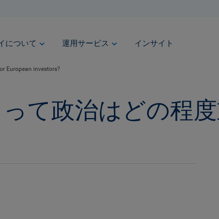
ベイについて
運用サービス
インサイト
for European investors?
とって政治はどの程度