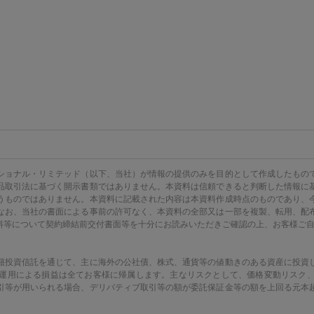
ショナル・リミテッド（以下、当社）が情報の提供のみを目的として作成したもの
品取引法に基づく開示書類ではありません。本資料は信頼できると判断した情報に
うものではありません。本資料に記載された内容は本資料作成時点のものであり、
なお、当社の書面による事前の許可なく、本資料の全部又は一部を複製、転用、配
料等について契約締結前交付書面等を十分にお読みいただきご確認の上、お客様ご
籍投資信託を通じて、主に海外の公社債、株式、通貨等の値動きのある資産に投資
運用による損益は全てお客様に帰属します。主なリスクとして、価格変動リスク
引等が用いられる場合、デリバティブ取引等の額が委託保証金等の額を上回る元本