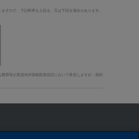
しますので、下記料率を上回る、又は下回る場合があります。
る費用等が投資先外国籍投資信託において発生しますが、契約