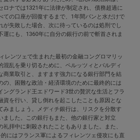
ロナでは1321年に法律が制定され、債務超過に
べての口座が回復するまで、1年間パンと水だけで
れが失敗した場合、次に待っているのは処刑でし
運にも、1360年に自分の銀行の前で斬首されま
フィレンツェで生まれた最初の金融コングロマリッ
的混乱を乗り切るために、ペルッツィとバルディ
な商業取引と、ますます強力になる銀行部門を結
のの、困難な政治・経済環境のために最終的には
イングランド王エドワード3世の贅沢な生活とフラ
融資を行い、貸し倒れを起こしたことも原因とな
てみましょう。メディチ銀行は、リスクを分散す
いました。この銀行もまた、他の銀行家と対立
の礼拝中に刺殺されたこともありました。また、
終的にはフランス軍によるフィレンツェ侵攻にも直