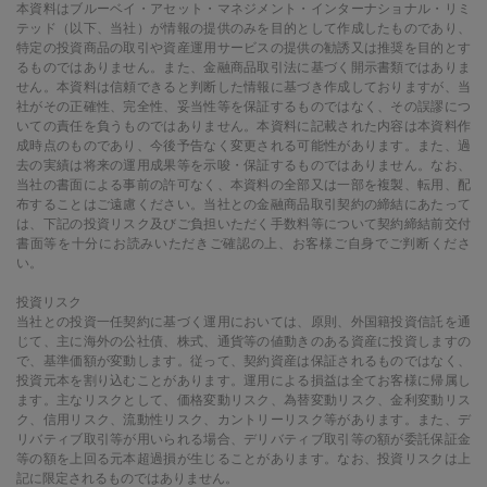
本資料はブルーベイ・アセット・マネジメント・インターナショナル・リミ
テッド（以下、当社）が情報の提供のみを目的として作成したものであり、
特定の投資商品の取引や資産運用サービスの提供の勧誘又は推奨を目的とす
るものではありません。また、金融商品取引法に基づく開示書類ではありま
せん。本資料は信頼できると判断した情報に基づき作成しておりますが、当
社がその正確性、完全性、妥当性等を保証するものではなく、その誤謬につ
いての責任を負うものではありません。本資料に記載された内容は本資料作
成時点のものであり、今後予告なく変更される可能性があります。また、過
去の実績は将来の運用成果等を示唆・保証するものではありません。なお、
当社の書面による事前の許可なく、本資料の全部又は一部を複製、転用、配
布することはご遠慮ください。当社との金融商品取引契約の締結にあたって
は、下記の投資リスク及びご負担いただく手数料等について契約締結前交付
書面等を十分にお読みいただきご確認の上、お客様ご自身でご判断くださ
い。
投資リスク
当社との投資一任契約に基づく運用においては、原則、外国籍投資信託を通
じて、主に海外の公社債、株式、通貨等の値動きのある資産に投資しますの
で、基準価額が変動します。従って、契約資産は保証されるものではなく、
投資元本を割り込むことがあります。運用による損益は全てお客様に帰属し
ます。主なリスクとして、価格変動リスク、為替変動リスク、金利変動リス
ク、信用リスク、流動性リスク、カントリーリスク等があります。また、デ
リバティブ取引等が用いられる場合、デリバティブ取引等の額が委託保証金
等の額を上回る元本超過損が生じることがあります。なお、投資リスクは上
記に限定されるものではありません。