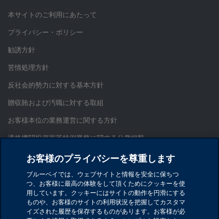
本サイトのご利用にあたって
プライバシー・ポリシー
勧誘方針
苦情処理方針
反社会的勢力に対する基本方針
贈収賄および汚職に対する取組
お客様本位の業務運営に関する方針
適格機関投資家等特例業務に関する公衆縦覧
証券取引等監視委員会情報提供窓口
お客様のプライバシーを尊重します
お問い合わせ
ブルーベイでは、ウェブサイトと情報を安全に保ちつ
つ、お客様に最高の体験をして頂くためにクッキーを使
サイトマップ
用しています。クッキーにはサイトの動作を円滑にする
ものや、お客様のサイトの利用状況を把握してカスタマ
Cookieを設定する
イズされた履歴を保存するものがあります。お客様が必