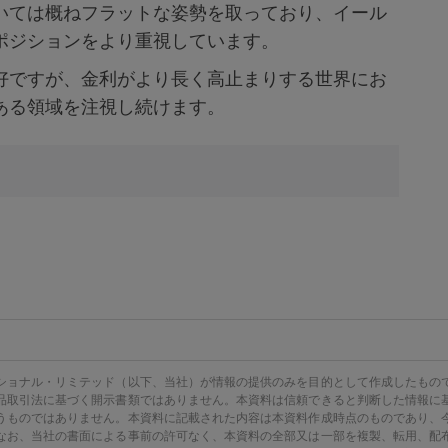
いては概ねフラットな姿勢を取っており、イール
ポジションをより重視しています。
好ですが、金利がより長く高止まりする世界にお
ある領域を注視し続けます。
ショナル・リミテッド（以下、当社）が情報の提供のみを目的として作成したもの
品取引法に基づく開示書類ではありません。本資料は信頼できると判断した情報に
うものではありません。本資料に記載された内容は本資料作成時点のものであり、
なお、当社の書面による事前の許可なく、本資料の全部又は一部を複製、転用、配