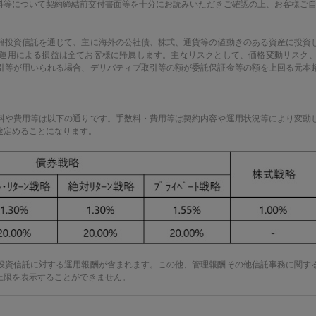
料等について契約締結前交付書面等を十分にお読みいただきご確認の上、お客様ご
籍投資信託を通じて、主に海外の公社債、株式、通貨等の値動きのある資産に投資
運用による損益は全てお客様に帰属します。主なリスクとして、価格変動リスク
引等が用いられる場合、デリバティブ取引等の額が委託保証金等の額を上回る元本
料や費用等は以下の通りです。手数料・費用等は契約内容や運用状況等により変動
途定めることになります。
投資信託に対する運用報酬が含まれます。この他、管理報酬その他信託事務に関す
上限を表示することができません。