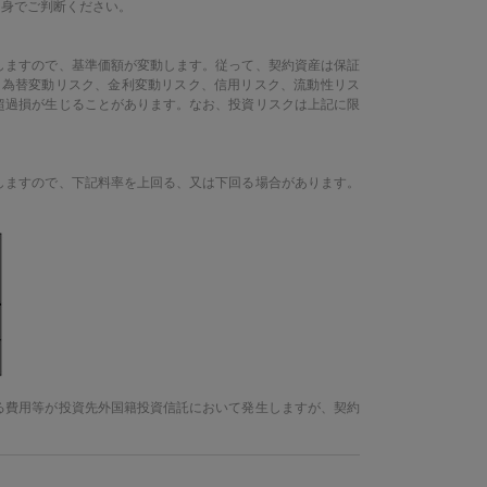
自身でご判断ください。
しますので、基準価額が変動します。従って、契約資産は保証
、為替変動リスク、金利変動リスク、信用リスク、流動性リス
超過損が生じることがあります。なお、投資リスクは上記に限
しますので、下記料率を上回る、又は下回る場合があります。
る費用等が投資先外国籍投資信託において発生しますが、契約