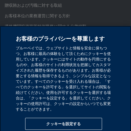
贈収賄および汚職に対する取組
お客様本位の業務運営に関する方針
適格機関投資家等特例業務に関する公衆縦覧
証券取引等監視委員会情報提供窓口
お客様のプライバシーを尊重します
お問い合わせ
ブルーベイでは、ウェブサイトと情報を安全に保ちつ
つ、お客様に最高の体験をして頂くためにクッキーを使
サイトマップ
用しています。クッキーにはサイトの動作を円滑にする
ものや、お客様のサイトの利用状況を把握してカスタマ
Cookieを設定する
イズされた履歴を保存するものがあります。お客様が必
要とする情報を取得できるよう、シンプルな設定となっ
ています。すべてのクッキーを受け入れる場合は、「す
ブルーベイ・アセット・マネジメント・インターナシ
べてのクッキーを許可する」を選択してサイトの閲覧を
ョナル・リミテッド
続けてください。使用を許可するクッキーを選択する場
合は、「クッキーを設定する」を選択してください。ク
金融商品取引業者 関東財務局長（金商）第1029号
ッキーの使用許可は、クッキーの設定からいつでも変更
することができます。
加入協会：一般社団法人資産運用業協会／一般社団法
人第二種金融商品取引業協会
クッキーを設定する