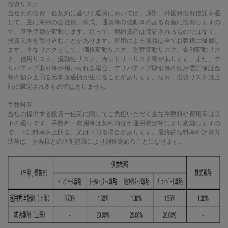
投資リスク
当社との投資一任契約に基づく運用においては、原則、外国籍投資信託を通
じて、主に海外の公社債、株式、通貨等の値動きのある資産に投資しますの
で、基準価額が変動します。従って、契約資産は保証されるものではなく、
投資元本を割り込むことがあります。運用による損益は全てお客様に帰属し
ます。主なリスクとして、価格変動リスク、為替変動リスク、金利変動リス
ク、信用リスク、流動性リスク、カントリーリスク等があります。また、デ
リバティブ取引等が用いられる場合、デリバティブ取引等の額が委託保証金
等の額を上回る元本超過損が生じることがあります。なお、投資リスクは上
記に限定されるものではありません。
手数料等
当社の提供する投資一任業に関してご負担いただく主な手数料や費用等は以
下の通りです。手数料・費用等は契約内容や運用状況等により変動しますの
で、下記料率を上回る、又は下回る場合があります。最終的な料率や計算方
法等は、お客様との個別協議により別途定めることになります。