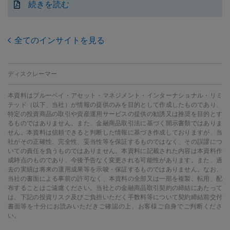
続きを読む
全てのインサイトを見る
ディスクレーマー
本資料はブルーベイ・アセット・マネジメント・インターナショナル・リミ
テッド（以下、当社）が情報の提供のみを目的として作成したものであり、
特定の投資商品の取引や資産運用サービスの提供の勧誘又は推奨を目的とす
るものではありません。また、金融商品取引法に基づく開示書類ではありま
せん。本資料は信頼できると判断した情報に基づき作成しておりますが、当
社がその正確性、完全性、妥当性等を保証するものではなく、その誤謬につ
いての責任を負うものではありません。本資料に記載された内容は本資料作
成時点のものであり、今後予告なく変更される可能性があります。また、過
去の実績は将来の運用成果等を示唆・保証するものではありません。なお、
当社の書面による事前の許可なく、本資料の全部又は一部を複製、転用、配
布することはご遠慮ください。当社との金融商品取引契約の締結にあたって
は、下記の投資リスク及びご負担いただく手数料等について契約締結前交付
書面等を十分にお読みいただきご確認の上、お客様ご自身でご判断くださ
い。