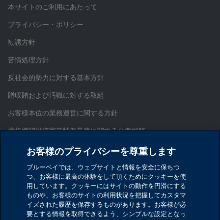
本サイトのご利用にあたって
プライバシー・ポリシー
勧誘方針
苦情処理方針
反社会的勢力に対する基本方針
贈収賄および汚職に対する取組
お客様本位の業務運営に関する方針
適格機関投資家等特例業務に関する公衆縦覧
証券取引等監視委員会情報提供窓口
お客様のプライバシーを尊重します
お問い合わせ
ブルーベイでは、ウェブサイトと情報を安全に保ちつ
つ、お客様に最高の体験をして頂くためにクッキーを使
サイトマップ
用しています。クッキーにはサイトの動作を円滑にする
ものや、お客様のサイトの利用状況を把握してカスタマ
Cookieを設定する
イズされた履歴を保存するものがあります。お客様が必
要とする情報を取得できるよう、シンプルな設定となっ