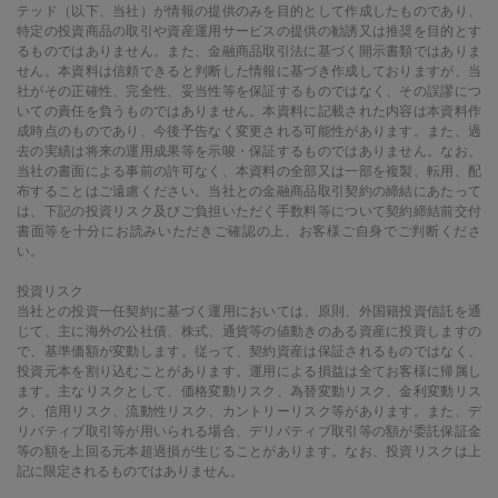
テッド（以下、当社）が情報の提供のみを目的として作成したものであり、
特定の投資商品の取引や資産運用サービスの提供の勧誘又は推奨を目的とす
るものではありません。また、金融商品取引法に基づく開示書類ではありま
せん。本資料は信頼できると判断した情報に基づき作成しておりますが、当
社がその正確性、完全性、妥当性等を保証するものではなく、その誤謬につ
いての責任を負うものではありません。本資料に記載された内容は本資料作
成時点のものであり、今後予告なく変更される可能性があります。また、過
去の実績は将来の運用成果等を示唆・保証するものではありません。なお、
当社の書面による事前の許可なく、本資料の全部又は一部を複製、転用、配
布することはご遠慮ください。当社との金融商品取引契約の締結にあたって
は、下記の投資リスク及びご負担いただく手数料等について契約締結前交付
書面等を十分にお読みいただきご確認の上、お客様ご自身でご判断くださ
い。
投資リスク
当社との投資一任契約に基づく運用においては、原則、外国籍投資信託を通
じて、主に海外の公社債、株式、通貨等の値動きのある資産に投資しますの
で、基準価額が変動します。従って、契約資産は保証されるものではなく、
投資元本を割り込むことがあります。運用による損益は全てお客様に帰属し
ます。主なリスクとして、価格変動リスク、為替変動リスク、金利変動リス
ク、信用リスク、流動性リスク、カントリーリスク等があります。また、デ
リバティブ取引等が用いられる場合、デリバティブ取引等の額が委託保証金
等の額を上回る元本超過損が生じることがあります。なお、投資リスクは上
記に限定されるものではありません。