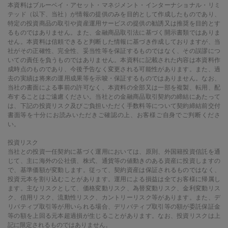
本資料はブルーベイ・アセット・マネジメント・インターナショナル・リミ
テッド（以下、当社）が情報の提供のみを目的として作成したものであり、
特定の投資商品の取引や資産運用サービスの提供の勧誘又は推奨を目的とす
るものではありません。また、金融商品取引法に基づく開示書類ではありま
せん。本資料は信頼できると判断した情報に基づき作成しておりますが、当
社がその正確性、完全性、妥当性等を保証するものではなく、その誤謬につ
いての責任を負うものではありません。本資料に記載された内容は本資料作
成時点のものであり、今後予告なく変更される可能性があります。また、過
去の実績は将来の運用成果等を示唆・保証するものではありません。なお、
当社の書面による事前の許可なく、本資料の全部又は一部を複製、転用、配
布することはご遠慮ください。当社との金融商品取引契約の締結にあたって
は、下記の投資リスク及びご負担いただく手数料等について契約締結前交付
書面等を十分にお読みいただきご確認の上、お客様ご自身でご判断くださ
い。
投資リスク
当社との投資一任契約に基づく運用においては、原則、外国籍投資信託を通
じて、主に海外の公社債、株式、通貨等の値動きのある資産に投資しますの
で、基準価額が変動します。従って、契約資産は保証されるものではなく、
投資元本を割り込むことがあります。運用による損益は全てお客様に帰属し
ます。主なリスクとして、価格変動リスク、為替変動リスク、金利変動リス
ク、信用リスク、流動性リスク、カントリーリスク等があります。また、デ
リバティブ取引等が用いられる場合、デリバティブ取引等の額が委託保証金
等の額を上回る元本超過損が生じることがあります。なお、投資リスクは上
記に限定されるものではありません。