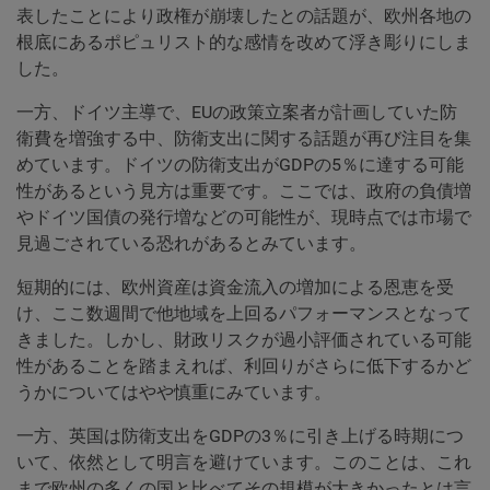
表したことにより政権が崩壊したとの話題が、欧州各地の
根底にあるポピュリスト的な感情を改めて浮き彫りにしま
した。
一方、ドイツ主導で、EUの政策立案者が計画していた防
衛費を増強する中、防衛支出に関する話題が再び注目を集
めています。ドイツの防衛支出がGDPの5％に達する可能
性があるという見方は重要です。ここでは、政府の負債増
やドイツ国債の発行増などの可能性が、現時点では市場で
見過ごされている恐れがあるとみています。
短期的には、欧州資産は資金流入の増加による恩恵を受
け、ここ数週間で他地域を上回るパフォーマンスとなって
きました。しかし、財政リスクが過小評価されている可能
性があることを踏まえれば、利回りがさらに低下するかど
うかについてはやや慎重にみています。
一方、英国は防衛支出をGDPの3％に引き上げる時期につ
いて、依然として明言を避けています。このことは、これ
まで欧州の多くの国と比べてその規模が大きかったとは言