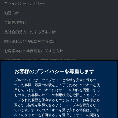
プライバシー・ポリシー
勧誘方針
苦情処理方針
反社会的勢力に対する基本方針
贈収賄および汚職に対する取組
お客様本位の業務運営に関する方針
適格機関投資家等特例業務に関する公衆縦覧
証券取引等監視委員会情報提供窓口
お客様のプライバシーを尊重します
お問い合わせ
ブルーベイでは、ウェブサイトと情報を安全に保ちつ
つ、お客様に最高の体験をして頂くためにクッキーを使
サイトマップ
用しています。クッキーにはサイトの動作を円滑にする
ものや、お客様のサイトの利用状況を把握してカスタマ
Cookieを設定する
イズされた履歴を保存するものがあります。お客様が必
要とする情報を取得できるよう、シンプルな設定となっ
ています。すべてのクッキーを受け入れる場合は、「す
ブルーベイ・アセット・マネジメント・インターナシ
べてのクッキーを許可する」を選択してサイトの閲覧を