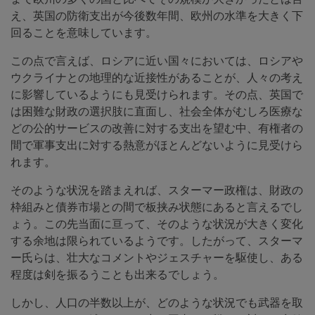
え、英国の防衛支出が今後数年間、欧州の水準を大きく下
回ることを意味しています。
この点で言えば、ロシアに近い国々においては、ロシアや
ウクライナとの地理的な近接性があることが、人々の考え
に影響しているようにも見受けられます。その点、英国で
は困難な財政の選択肢に直面し、社会全体がむしろ医療な
どの公的サービスの改善に対する支出を望む中、有権者の
間で軍事支出に対する熱意がほとんどないように見受けら
れます。
そのような状況を踏まえれば、スターマー政権は、財政の
枠組みと債券市場との間で板挟み状態にあると言えるでし
ょう。この先当面に亘って、そのような状況が大きく変化
する余地は限られているようです。したがって、スターマ
ー氏らは、壮大なコメントやジェスチャーを駆使し、ある
程度は剣を振るうことも出来るでしょう。
しかし、人口の半数以上が、どのような状況でも武器を取