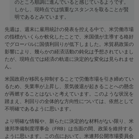
のところ順調に進んでいると感じているようです。
しかし、現時点では慎重なスタンスを取ることが賢
明であるとみています。
先週は、週末に雇用統計の発表を控える中で、米労働市場
の指標がいくらか軟化したことで、米国債が主導する格好
でグローバルに国債利回りが低下しました。米貿易政策の
影響により、幾らかの経済活動の鈍化は予想されていまし
たが、現時点では経済の軌道に決定的な変化は見られませ
ん。
米国政府が移民を抑制することで労働市場を引き締めてい
るため、失業率が上昇し、景気後退が起きることへの懸念
が再燃することはないと考えています。このような状況を
踏まえ、利回りの全体的な方向性については、依然として
不明確であるように思います。
より明確な情報や、新らたに決定的な材料がない限り、米
連邦準備制度理事会（FRB）は当面の間、政策を維持する
ように思います。この点において、米連邦公開市場委員会