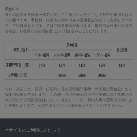
手数料等
当社の提供する投資一任業に関してご負担いただく主な手数料や費用等は以
下の通りです。手数料・費用等は契約内容や運用状況等により変動しますの
で、下記料率を上回る、又は下回る場合があります。最終的な料率や計算方
法等は、お客様との個別協議により別途定めることになります。
なお、上記には、投資一任契約に係る投資顧問報酬、外国籍投資信託に対す
る運用報酬が含まれます。この他、管理報酬その他信託事務に関する費用等
が投資先外国籍投資信託において発生しますが、契約内容や運用状況等によ
り変動しますので、その料率ならびに上限を表示することができません。
本サイトのご利用にあたって