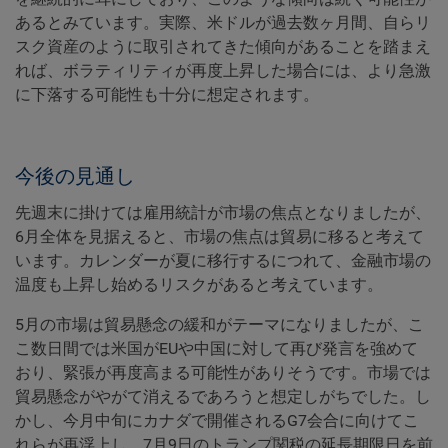
あるとみています。実際、米ドルが過去数ヶ月間、自らリ
スク資産のように取引されてきた傾向があることを踏まえ
れば、ボラティリティが再度上昇した場合には、より急激
に下落する可能性も十分に想定されます。
今後の見通し
先週末に掛けては雇用統計が市場の焦点となりましたが、
6月全体を見据えると、市場の焦点は貿易に移ると考えて
います。カレンダーが夏に移行するにつれて、金融市場の
温度も上昇し始めるリスクがあると考えています。
5月の市場は貿易懸念の緩和がテーマになりましたが、こ
こ数日間では米国がEUや中国に対して再び発言を強めて
おり、緊張が再度高まる可能性がありそうです。市場では
貿易懸念がやがて消えるであろうと想定しがちでした。し
かし、今月中旬にカナダで開催されるG7会合に向けてこ
れらが再浮上し、7月9日のトランプ関税の延長期限日を前