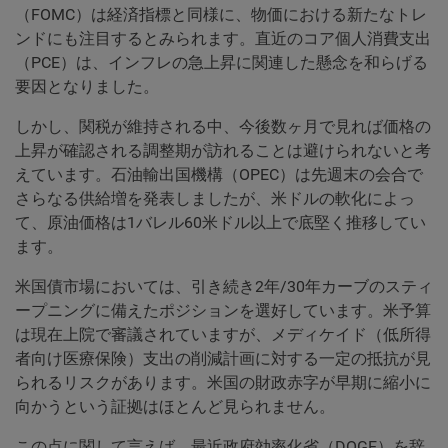
（FOMC）は経済指標と同様に、物価における新たなトレ
ンドにも注目するとみられます。直近のコア個人消費支出
（PCE）は、インフレの急上昇に関連した懸念を和らげる
要因となりました。
しかし、関税が維持される中、今後数ヶ月で見れば価格の
上昇が確認される調整期が訪れることは避けられないと考
えています。石油輸出国機構（OPEC）は先週末の会合で
さらなる供給増を発表しましたが、米ドルの軟化によっ
て、原油価格は1バレル60米ドル以上で底堅く推移してい
ます。
米国債市場においては、引き続き2年/30年カーブのスティ
ープニングに備えたポジションを選好しています。米予算
は現在上院で審議されていますが、メディケイド（低所得
者向け医療保険）支出の削減計画に対する一定の抵抗が見
られるリスクがあります。米国の財政赤字が早期に縮小に
向かうという証拠はほとんど見られません。
この点に関して言えば、最近政府効率化省（DOGE）を辞