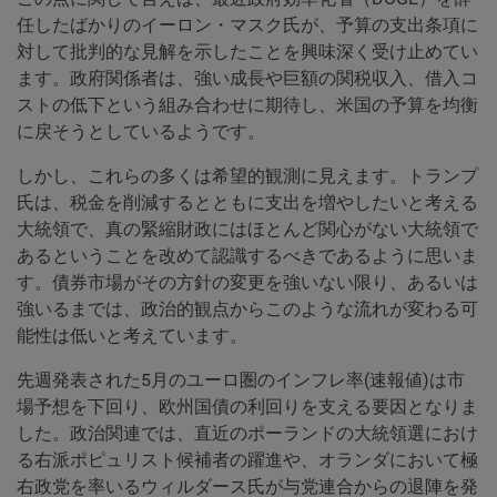
任したばかりのイーロン・マスク氏が、予算の支出条項に
対して批判的な見解を示したことを興味深く受け止めてい
ます。政府関係者は、強い成長や巨額の関税収入、借入コ
ストの低下という組み合わせに期待し、米国の予算を均衡
に戻そうとしているようです。
しかし、これらの多くは希望的観測に見えます。トランプ
氏は、税金を削減するとともに支出を増やしたいと考える
大統領で、真の緊縮財政にはほとんど関心がない大統領で
あるということを改めて認識するべきであるように思いま
す。債券市場がその方針の変更を強いない限り、あるいは
強いるまでは、政治的観点からこのような流れが変わる可
能性は低いと考えています。
先週発表された5月のユーロ圏のインフレ率(速報値)は市
場予想を下回り、欧州国債の利回りを支える要因となりま
した。政治関連では、直近のポーランドの大統領選におけ
る右派ポピュリスト候補者の躍進や、オランダにおいて極
右政党を率いるウィルダース氏が与党連合からの退陣を発