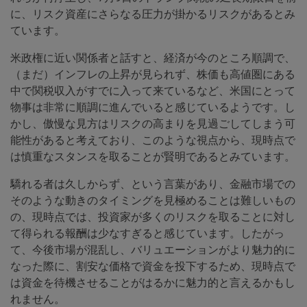
に、リスク資産にさらなる圧力が掛かるリスクがあるとみ
ています。
米政権に近い関係者と話すと、経済が今のところ順調で、
（まだ）インフレの上昇が見られず、株価も高値圏にある
中で関税収入がすでに入って来ているなど、米国にとって
物事は非常に順調に進んでいると感じているようです。し
かし、傲慢な見方はリスクの高まりを見過ごしてしまう可
能性があると考えており、このような視点から、現時点で
は慎重なスタンスを取ることが賢明であるとみています。
驕れる者は久しからず、という言葉があり、金融市場での
そのような動きのタイミングを見極めることは難しいもの
の、現時点では、投資家が多くのリスクを取ることに対し
て得られる報酬は少なすぎると感じています。したがっ
て、今後市場が混乱し、バリュエーションがより魅力的に
なった際に、割安な価格で資金を投下するため、現時点で
は資金を待機させることがはるかに魅力的と言えるかもし
れません。