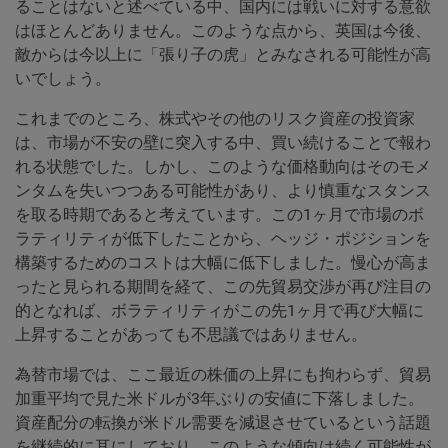
ることはないと述べている中、国内には戦いに対する意欲
はほとんどありません。このような点から、英国は今後、
敵からは今以上に「張り子の虎」とみなされる可能性が高
いでしょう。
これまでのところ、株式やその他のリスク資産の投資家
は、市場が不安の壁に突入する中、買い続けることで報わ
れる状態でした。しかし、このような価格動向はそのモメ
ンタムを失いつつある可能性があり、より慎重なスタンス
を取る時期であると考えています。この1ヶ月で市場のボ
ラティリティが低下したことから、ヘッジ・ポジションを
構築するためのコストは大幅に低下しました。慢心が高ま
ったと見られる期間を経て、この先貿易交渉が再び注目の
的となれば、ボラティリティがこの先1ヶ月で再び大幅に
上昇することがあっても不思議ではありません。
為替市場では、ここ最近の株価の上昇にも拘わらず、貿易
加重平均で見た米ドルが3年ぶりの安値に下落しました。
資産配分の転換が米ドル需要を減退させているという話題
を継続的に耳にしており、このような傾向は続く可能性が