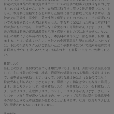
特定の投資商品の取引や資産運用サービスの提供の勧誘又は推奨を目的とす
るものではありません。また、金融商品取引法に基づく開示書類ではありま
せん。本資料は信頼できると判断した情報に基づき作成しておりますが、当
社がその正確性、完全性、妥当性等を保証するものではなく、その誤謬につ
いての責任を負うものではありません。本資料に記載された内容は本資料作
成時点のものであり、今後予告なく変更される可能性があります。また、過
去の実績は将来の運用成果等を示唆・保証するものではありません。なお、
当社の書面による事前の許可なく、本資料の全部又は一部を複製、転用、配
布することはご遠慮ください。当社との金融商品取引契約の締結にあたって
は、下記の投資リスク及びご負担いただく手数料等について契約締結前交付
書面等を十分にお読みいただきご確認の上、お客様ご自身でご判断くださ
い。
投資リスク
当社との投資一任契約に基づく運用においては、原則、外国籍投資信託を通
じて、主に海外の公社債、株式、通貨等の値動きのある資産に投資しますの
で、基準価額が変動します。従って、契約資産は保証されるものではなく、
投資元本を割り込むことがあります。運用による損益は全てお客様に帰属し
ます。主なリスクとして、価格変動リスク、為替変動リスク、金利変動リス
ク、信用リスク、流動性リスク、カントリーリスク等があります。また、デ
リバティブ取引等が用いられる場合、デリバティブ取引等の額が委託保証金
等の額を上回る元本超過損が生じることがあります。なお、投資リスクは上
記に限定されるものではありません。