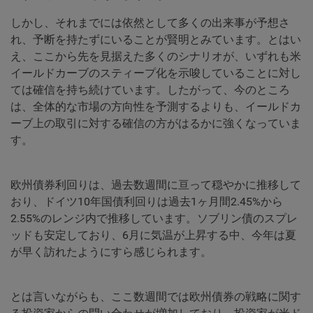
しかし、それまでには依然として多くの出来事が予想さ
れ、予断を持たずにいることが賢明とみています。とはい
え、ここから先を見据えた多くのシナリオが、いずれも米
イールドカーブのスティープ化を示唆していることに対し
ては確信を持ち続けています。したがって、今のところ
は、全体的な市場の方向性を予測するよりも、イールドカ
ーブ上の取引に対する確信の方がはるかに強くなっていま
す。
欧州債券利回りは、過去数週間に亘って穏やかに推移して
おり、ドイツ10年国債利回りは過去1ヶ月間2.45%から
2.55%のレンジ内で推移しています。ソブリン債のスプレ
ッドも安定しており、6月に気温が上昇する中、今年は夏
が早く訪れたようにすら感じられます。
とは言いながらも、ここ数週間では欧州債券の戦略に関す