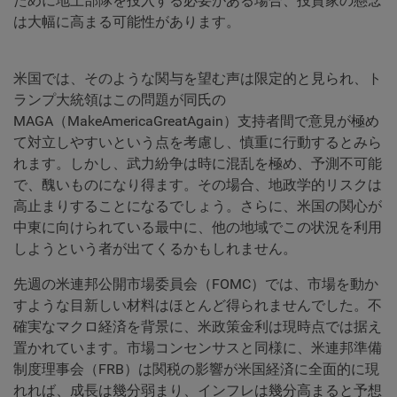
ために地上部隊を投入する必要がある場合、投資家の懸念
は大幅に高まる可能性があります。
米国では、そのような関与を望む声は限定的と見られ、ト
ランプ大統領はこの問題が同氏の
MAGA（MakeAmericaGreatAgain）支持者間で意見が極め
て対立しやすいという点を考慮し、慎重に行動するとみら
れます。しかし、武力紛争は時に混乱を極め、予測不可能
で、醜いものになり得ます。その場合、地政学的リスクは
高止まりすることになるでしょう。さらに、米国の関心が
中東に向けられている最中に、他の地域でこの状況を利用
しようという者が出てくるかもしれません。
先週の米連邦公開市場委員会（FOMC）では、市場を動か
すような目新しい材料はほとんど得られませんでした。不
確実なマクロ経済を背景に、米政策金利は現時点では据え
置かれています。市場コンセンサスと同様に、米連邦準備
制度理事会（FRB）は関税の影響が米国経済に全面的に現
れれば、成長は幾分弱まり、インフレは幾分高まると予想