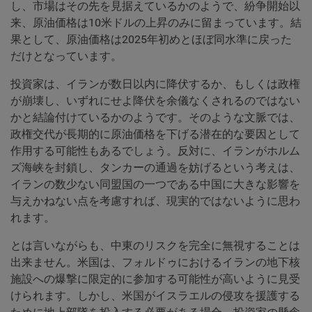
し、市場はその先を見据えているかのようで、紛争開始以
来、原油価格は10米ドルの上昇のみに留まっています。結
果として、原油価格は2025年初めとほぼ同水準に戻った
だけとなっています。
投資家は、イランが数日以内に降伏するか、もしくは政権
が崩壊し、いずれにせよ降伏を余儀なくされるのではない
かと結論付けているかのようです。そのような文脈では、
政権交代が長期的に原油価格を下げる潜在的な要因として
作用する可能性もあるでしょう。反対に、イランがホルム
ズ海峡を封鎖し、タンカーの通過を妨げるという考えは、
イランの数少ない同盟国の一つである中国に大きな影響を
与えかねない点を考慮すれば、現実的ではないように思わ
れます。
とは言いながらも、中東のリスクを完全に無視することは
出来ません。米国は、フォルドゥにおけるイランの地下核
施設への爆撃に限定的に参加する可能性が高いように見受
けられます。しかし、米国がイスラエルの侵攻を援護する