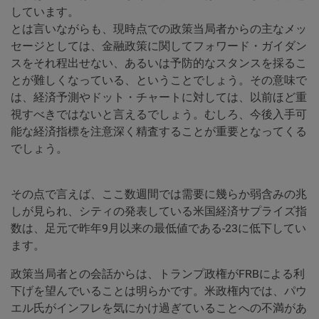
しています。
とは言いながらも、現時点での政策当局者からの主なメッ
セージとしては、金融政策に関してフォワード・ガイダン
スをそれ程出せない、あるいは予防的なスタンスを採るこ
とが難しくなっている、ということでしょう。その意味で
は、経済予測やドット・チャートに対しては、以前ほど重
視すべきではないと言えるでしょう。むしろ、今後入手可
能な経済指標を注意深く精査することが重要となってくる
でしょう。
その点で言えば、ここ数週間では需要に幾らか弱含みの兆
しが見られ、シティの発表している米国経済サプライズ指
数は、足元で昨年9月以来の最低値である-23に低下してい
ます。
政策当局者との会話からは、トランプ政権がFRBによる利
下げを望んでいることは明らかです。米政権内では、パウ
エル氏がインフレを気にかけ過ぎていることへの不満があ