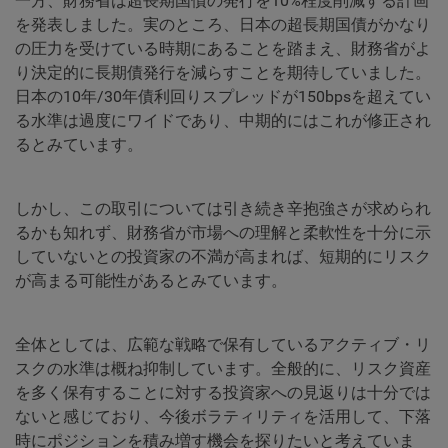
一方、財務省は超長期国債の発行を10%程度削減する計画
を発表しました。実のところ、日本の超長期国債がかなり
の圧力を受けている時期にあることを踏まえ、財務省がよ
り決定的に長期債発行を減らすことを期待していました。
日本の10年/30年債利回りスプレッドが150bpsを超えてい
る水準は過度にワイドであり、中期的にはこれが修正され
るとみています。
しかし、この取引については引き続き辛抱強さが求められ
るかも知れず、財務省が市場への理解と柔軟性を十分に示
していないとの投資家の不満が高まれば、短期的にリスク
が高まる可能性があるとみています。
全体としては、広範な戦略で保有しているアクティブ・リ
スクの水準は概ね抑制しています。全般的に、リスク資産
を多く保有することに対する投資家への見返りは十分では
ないと感じており、今後ボラティリティを活用して、下落
時にポジションを積み増す機会を探りたいと考えていま