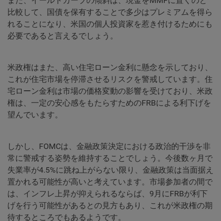
また、イールドカーブの傾斜は、現金をMMFに置くのと
比較して、国債を保有することで多少はプレミアムを得ら
れることになり、米国の個人投資家を惹き付けるためにも
必要であると言えるでしょう。
米政権はまた、高い住宅ローン金利に懸念を示しており、
これが住宅市場を停滞させるリスクを警戒しています。住
宅ローン金利は市場の価格変動の影響を受けており、米政
権は、一定の安心感をもたらすためのFRBによる利下げを
望んでいます。
しかし、FOMCは、金融政策決定における政治的干渉を非
常に警戒する姿勢を維持することでしょう。今後数ヶ月で
失業率が4.5%に跳ね上がらない限り、金融政策は当面据え
置かれる可能性が高いと考えています。市場参加者の間で
は、インフレ上昇が抑えられるならば、9月にFRBが利下
げを行う可能性があるとの見方もあり、これが米政権の期
待するところでもあるようです。