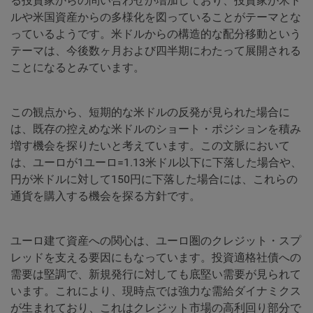
る投資家からの問い合わせが増加しており、投資家が米ド
ルや米国資産からの多様化を図っていることがテーマとな
っているようです。米ドルからの構造的な配分移動という
テーマは、今後数ヶ月および四半期にわたって展開される
ことになるとみています。
この観点から、短期的な米ドルの反発が見られた場合に
は、既存の控えめな米ドルのショート・ポジションを積み
増す機会を探りたいと考えています。この文脈において
は、ユーロが1ユーロ=1.13米ドル以下に下落した場合や、
円が米ドルに対して150円に下落した場合には、これらの
通貨を購入する機会を探る方針です。
ユーロ建て資産への関心は、ユーロ圏のクレジット・スプ
レッドを支える要因にもなっています。投資適格社債への
需要は堅調で、新規発行に対しても底堅い需要が見られて
います。これにより、現時点では強力な需給ダイナミクス
が生まれており、これはクレジット市場の高利回り部分で