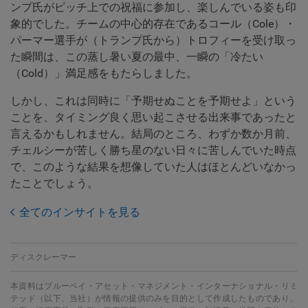
ンプ氏がピッチ上での祝福に参加し、楽しんでいる姿も印
象的でした。チームの中心的存在であるコール（Cole）・
パーマー選手が（トランプ氏から）トロフィーを受け取っ
た瞬間は、この蒸し暑い夏の最中、一瞬の「冷たい
（Cold）」満足感をもたらしました。
しかし、これは同時に「予期せぬことを予期せよ」という
ことを、タイミング良く思い起こさせる出来事であったと
言えるかもしれません。結局のところ、わずか数か月前、
チェルシーが苦しく勝ち星のない日々に苦しんでいた時点
で、このような結果を想像していた人はほとんどいなかっ
たことでしょう。
全てのインサイトを見る
ディスクレーマー
本資料はブルーベイ・アセット・マネジメント・インターナショナル・リミ
テッド（以下、当社）が情報の提供のみを目的として作成したものであり、