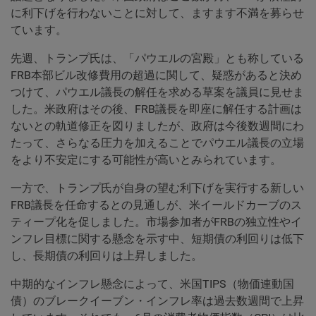
に利下げを行わないことに対して、ますます不満を募らせ
ています。
先週、トランプ氏は、「パウエルの宮殿」とも称している
FRB本部ビル改修費用の超過に関して、疑惑があると決め
つけて、パウエル議長の解任を求める草案を議員に見せま
した。米政府はその後、FRB議長を即座に解任する計画は
ないとの軌道修正を図りましたが、政府は今後数週間にわ
たって、さらなる圧力を加えることでパウエル議長の立場
をより不安定にする可能性が高いとみられています。
一方で、トランプ氏が自身の望む利下げを実行する新しい
FRB議長を任命するとの見通しが、米イールドカーブのス
ティープ化を促しました。市場参加者がFRBの独立性やイ
ンフレ目標に関する懸念を示す中、短期債の利回りは低下
し、長期債の利回りは上昇しました。
中期的なインフレ懸念によって、米国TIPS（物価連動国
債）のブレークイーブン・インフレ率は過去数週間で上昇