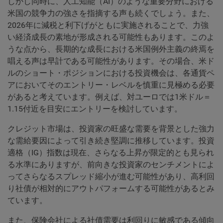
しかし同時に、人工知能（AI）のような重要分野における
米国の競争力の強さを指摘する声も続くでしょう。また、
2026年に減税と利下げがともに実施されることで、力強
い経済成長の素地が形成される可能性もあります。このよ
うな点から、長期的な成長における米国例外主義の終焉を
唱える声は早計である可能性があります。その場合、米ド
ルのショート・ポジションにおける投資機会は、各通貨ペ
アにおいてそのエントリー・レベルを慎重に見極める必要
があると考えています。例えば、対ユーロでは1米ドル＝
1.15付近を目安にエントリーを検討しています。
クレジット市場は、投資家の旺盛な需要を背景とした強力
な需給要因によって引き続き堅調に推移しています。投資
適格（IG）指数は現在、さらなる上昇が限定的とも見られ
る水準にありますが、前向きな投資家のセンチメントによ
ってさらなるスプレッド縮小が進む可能性があり、高利回
り社債が相対的にアウトパフォームする可能性があるとみ
ています。
また、保険会社による社債需要は利回りに敏感である傾向