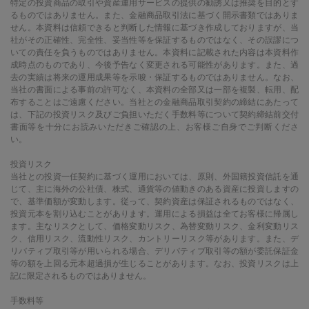
特定の投資商品の取引や資産運用サービスの提供の勧誘又は推奨を目的とす
るものではありません。また、金融商品取引法に基づく開示書類ではありま
せん。本資料は信頼できると判断した情報に基づき作成しておりますが、当
社がその正確性、完全性、妥当性等を保証するものではなく、その誤謬につ
いての責任を負うものではありません。本資料に記載された内容は本資料作
成時点のものであり、今後予告なく変更される可能性があります。また、過
去の実績は将来の運用成果等を示唆・保証するものではありません。なお、
当社の書面による事前の許可なく、本資料の全部又は一部を複製、転用、配
布することはご遠慮ください。当社との金融商品取引契約の締結にあたって
は、下記の投資リスク及びご負担いただく手数料等について契約締結前交付
書面等を十分にお読みいただきご確認の上、お客様ご自身でご判断くださ
い。
投資リスク
当社との投資一任契約に基づく運用においては、原則、外国籍投資信託を通
じて、主に海外の公社債、株式、通貨等の値動きのある資産に投資しますの
で、基準価額が変動します。従って、契約資産は保証されるものではなく、
投資元本を割り込むことがあります。運用による損益は全てお客様に帰属し
ます。主なリスクとして、価格変動リスク、為替変動リスク、金利変動リス
ク、信用リスク、流動性リスク、カントリーリスク等があります。また、デ
リバティブ取引等が用いられる場合、デリバティブ取引等の額が委託保証金
等の額を上回る元本超過損が生じることがあります。なお、投資リスクは上
記に限定されるものではありません。
手数料等