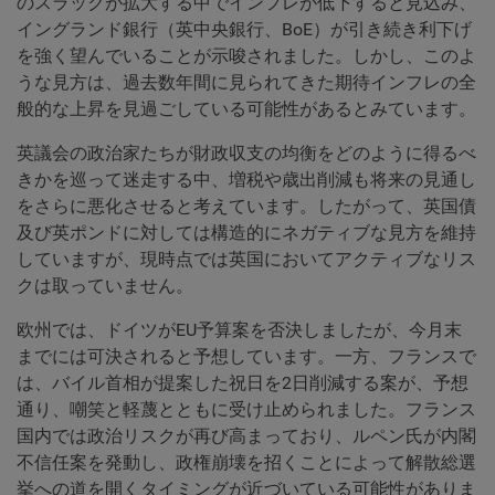
のスラックが拡大する中でインフレが低下すると見込み、
イングランド銀行（英中央銀行、BoE）が引き続き利下げ
を強く望んでいることが示唆されました。しかし、このよ
うな見方は、過去数年間に見られてきた期待インフレの全
般的な上昇を見過ごしている可能性があるとみています。
英議会の政治家たちが財政収支の均衡をどのように得るべ
きかを巡って迷走する中、増税や歳出削減も将来の見通し
をさらに悪化させると考えています。したがって、英国債
及び英ポンドに対しては構造的にネガティブな見方を維持
していますが、現時点では英国においてアクティブなリス
クは取っていません。
欧州では、ドイツがEU予算案を否決しましたが、今月末
までには可決されると予想しています。一方、フランスで
は、バイル首相が提案した祝日を2日削減する案が、予想
通り、嘲笑と軽蔑とともに受け止められました。フランス
国内では政治リスクが再び高まっており、ルペン氏が内閣
不信任案を発動し、政権崩壊を招くことによって解散総選
挙への道を開くタイミングが近づいている可能性がありま