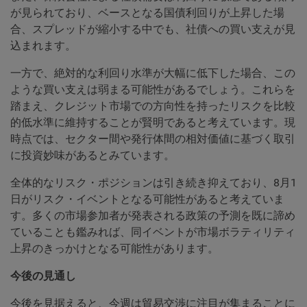
が見られており、ベースとなる国債利回りが上昇した場
合、スプレッドが縮小する中でも、社債への買い支えが見
込まれます。
一方で、絶対的な利回り水準が大幅に低下した場合、この
ような買い支えは弱まる可能性があるでしょう。これらを
踏まえ、クレジット市場での方向性を持ったリスクを比較
的低水準に維持することが賢明であると考えています。現
時点では、セクター間や発行体間の相対価値に基づく取引
に投資妙味があるとみています。
全体的なリスク・ポジションは引き続き抑えており、8月1
日がリスク・イベントとなる可能性があると考えていま
す。多くの市場参加者が発表される政策の予測を既に諦め
ていることも鑑みれば、同イベントが市場ボラティリティ
上昇のきっかけとなる可能性があります。
今後の見通し
今後を見据えると、今週は貿易交渉に注目が集まることに