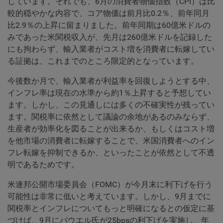
しています。それでも、6月の消費者物価指数（CPI）は比
較的穏やかな内容で、コア物価は前月比0.2％、前年同月
比2.9％の上昇に留まりました。前年同期は60億米ドルの
みであった米関税収入が、先月は260億米ドルを記録した
にも拘わらず、輸入業者がコスト増を消費者に転嫁してい
る証拠は、これまでのところ限定的となっています。
今後数か月で、輸入業者が利益率を回復しようとする中、
インフレ率は現在の水準から約1％上昇すると予想してい
ます。しかし、この見通しには多くの不確実性が残ってい
ます。関税率に依然として議論の余地があるのみならず、
生産者が効率化を図ることが出来るか、もしくはコスト増
を他市場の消費者に転嫁することで、米国消費者へのイン
フレ転嫁を抑制できるか、といったことが依然として不透
明であるためです。
米連邦公開市場委員会（FOMC）が今月末に利下げを行う
可能性は非常に低いと考えています。しかし、9月までに
関税率とインフレについてもっと明確になるとの仮定に基
づけば、9月にパウエル氏が25bpsの利下げを実施し、年