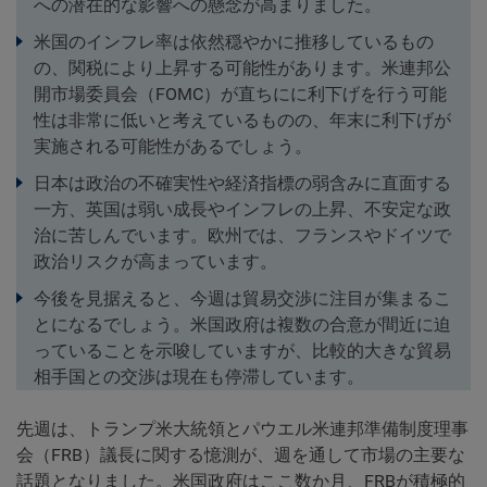
への潜在的な影響への懸念が高まりました。
米国のインフレ率は依然穏やかに推移しているもの
の、関税により上昇する可能性があります。米連邦公
開市場委員会（FOMC）が直ちにに利下げを行う可能
性は非常に低いと考えているものの、年末に利下げが
実施される可能性があるでしょう。
日本は政治の不確実性や経済指標の弱含みに直面する
一方、英国は弱い成長やインフレの上昇、不安定な政
治に苦しんでいます。欧州では、フランスやドイツで
政治リスクが高まっています。
今後を見据えると、今週は貿易交渉に注目が集まるこ
とになるでしょう。米国政府は複数の合意が間近に迫
っていることを示唆していますが、比較的大きな貿易
相手国との交渉は現在も停滞しています。
先週は、トランプ米大統領とパウエル米連邦準備制度理事
会（FRB）議長に関する憶測が、週を通して市場の主要な
話題となりました。米国政府はここ数か月、FRBが積極的