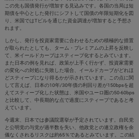
この先も国債発行が増加する見込みです。各国の当局は短
期債を中心とした発行にシフトして国債の年限短期化を図
り、米国ではTビルを通じた資金調達が増加すると予想さ
れます。
しかし、発行を投資家需要に合わせるための積極的な措置
が取られたとしても、ターム・プレミアムの上昇を反映し
て、米イールドカーブはスティープ化するとみています。
また日本の例を見れば、政策が上手く行かず、投資家需要
の変化への対処に失敗した場合、イールドカーブがどれほ
どスティープになり得るかが示されています。この点に関
して言えば、日本の10年/30年債の利回り差が150bpsを超
えてスティープ化した状態は、米国やユーロ圏の50-60bps
と比較して、中長期的な点で過度にスティープであると考
えています。
今週末、日本では参議院選挙が予定されています。自民党
と公明党の与党が過半数を失い、他政党との連立政権を余
儀なくされるリスクは約65％であるとみています。この結