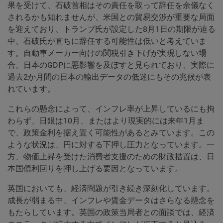
果を受けて、石破首相はその責任を取って辞任を余儀なく
されるかも知れませんが、米国との貿易交渉が重要な局面
を迎えており、トランプ氏が設定した8月1日の期限が迫る
中、石破氏が直ちに辞任する可能性は低いと考えていま
す。自動車メーカー向けの関税引き下げが実現しない場
合、日本のGDPに悪影響を及ぼすと見られており、実際に
過去2か月間の日本の輸出データの低迷にもその兆候が表
れています。
これらの懸念によって、インフレ率が上昇しているにも拘
わらず、日銀は10月、またはより現実的には来年1月ま
で、政策金利を据え置く可能性があるとみています。この
ような状況は、円に対する下押し圧力となっています。一
方、物価上昇を受けた消費者支援のための財政措置は、日
本国債利回りを押し上げる要因となっています。
英国においても、経済問題が引き続き深刻化しています。
成長が弱まる中、インフレや賃金データはさらなる懸念を
もたらしています。英国の政策当局者との面談では、経済