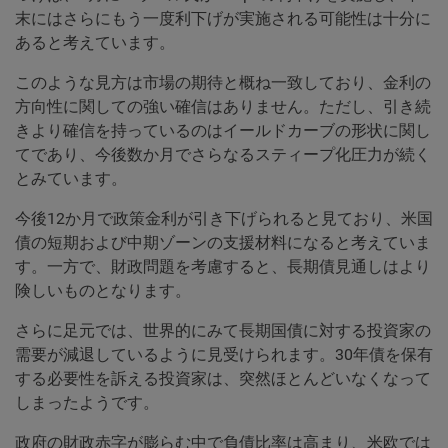
末にはさらにもう一度利下げが実施される可能性は十分に
あると考えています。
このような見方は市場の期待と概ね一致しており、金利の
方向性に関しての強い確信はありません。ただし、引き続
きより確信を持っているのはイールドカーブの形状に関し
てであり、今後数か月でさらなるスティープ化圧力が続く
とみています。
今後12か月で政策金利が引き下げられると見ており、米国
債の短期および中期ゾーンの支援材料になると考えていま
す。一方で、財政問題を考慮すると、長期債見通しはより
険しいものとなります。
さらに足元では、世界的にみて長期国債に対する投資家の
需要が減退しているように見受けられます。30年債を保有
する必要性を訴える投資家は、突然ほとんどいなくなって
しまったようです。
政府の財政赤字が膨らむ中で負債比率は高まり、米欧では