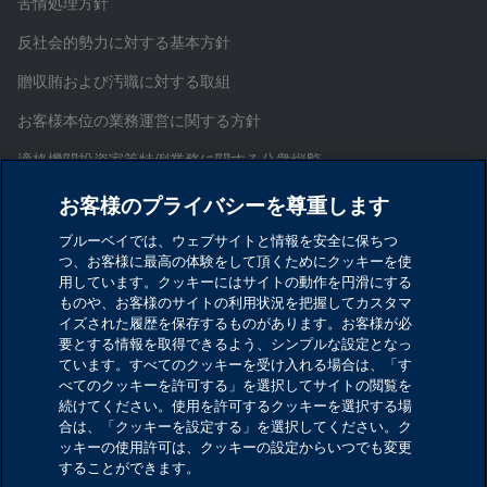
苦情処理方針
反社会的勢力に対する基本方針
贈収賄および汚職に対する取組
お客様本位の業務運営に関する方針
適格機関投資家等特例業務に関する公衆縦覧
証券取引等監視委員会情報提供窓口
お客様のプライバシーを尊重します
お問い合わせ
ブルーベイでは、ウェブサイトと情報を安全に保ちつ
つ、お客様に最高の体験をして頂くためにクッキーを使
サイトマップ
用しています。クッキーにはサイトの動作を円滑にする
ものや、お客様のサイトの利用状況を把握してカスタマ
Cookieを設定する
イズされた履歴を保存するものがあります。お客様が必
要とする情報を取得できるよう、シンプルな設定となっ
ています。すべてのクッキーを受け入れる場合は、「す
ブルーベイ・アセット・マネジメント・インターナシ
べてのクッキーを許可する」を選択してサイトの閲覧を
ョナル・リミテッド
続けてください。使用を許可するクッキーを選択する場
合は、「クッキーを設定する」を選択してください。ク
金融商品取引業者 関東財務局長（金商）第1029号
ッキーの使用許可は、クッキーの設定からいつでも変更
することができます。
加入協会：一般社団法人資産運用業協会／一般社団法